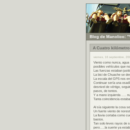
Blog de Manolico: "
A Cuatro kilómetro
viernes, 16 septiembre, 2
Viento como nunca, agua 
posibles vehículos que no
Las fuerzas estaban justit
La bici de Chuache se d
La escala del GPS nos er
Continuar sería una osad
desnivel de vértigo, segu
pasos, de tontos.
Y a mano izquierda ….. nue
Tanta coincidencia estab
Al sía siguiente la cosa 
Un fuerte viento de nores
La lluvia cortaba como cuc
bastos.
Tan solo leves rayos de s
pero…..la suerte ya esta