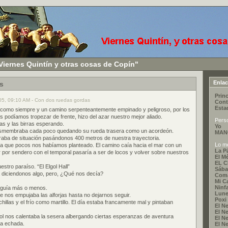
Viernes Quintín y otras cosas de Copín"
Enla
s
Princ
005, 09:10 AM - Con dos ruedas gordas
Cont
Esta
como siempre y un camino serpenteantemente empinado y peligroso, por los
s podíamos tropezar de frente, hizo del azar nuestro mejor aliado.
Pers
as y las birras esperando.
Yo
esmembraba cada poco quedando su rueda trasera como un acordeón.
MAN
raba de situación pasándonos 400 metros de nuestra trayectoria.
Lo me
ía que pocos nos habíamos planteado. El camino caía hacia el mar con un
La P
ir por sendero con el temporal pasaría a ser de locos y volver sobre nuestros
El M
EL 
stro paraíso. “El Elgol Hall”
Sába
a diciendonos algo, pero, ¿Qué nos decía?
Coma
Mi C
Ninf
seguía más o menos.
Lune
te nos empujaba las alforjas hasta no dejarnos seguir.
Poxi
hillas y el frío como martillo. El día estaba francamente mal y pintaban
El Ne
El Ne
ol nos calentaba la sesera albergando ciertas esperanzas de aventura
El Ne
ba echada.
El Ne