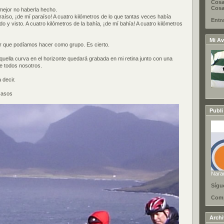
Cosa
Cosas
ejor no haberla hecho.
raíso, ¡de mí paraíso! A cuatro kilómetros de lo que tantas veces había
Entr
do y visto. A cuatro kilómetros de la bahía, ¡de mí bahía! A cuatro kilómetros
Mi Av
or que podíamos hacer como grupo. Es cierto.
ella curva en el horizonte quedará grabada en mi retina junto con una
de todos nosotros.
 decir.
casos
Publi
Nara
Sígu
Comp
Arch