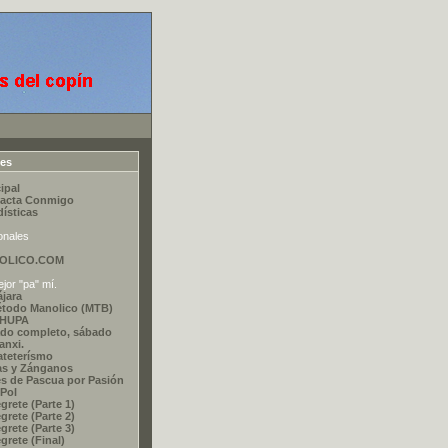
ces
ipal
acta Conmigo
dísticas
onales
OLICO.COM
jor "pa" mí.
ájara
étodo Manolico (MTB)
CHUPA
do completo, sábado
nxi.
ateterísmo
as y Zánganos
s de Pascua por Pasión
 Pol
grete (Parte 1)
grete (Parte 2)
grete (Parte 3)
grete (Final)