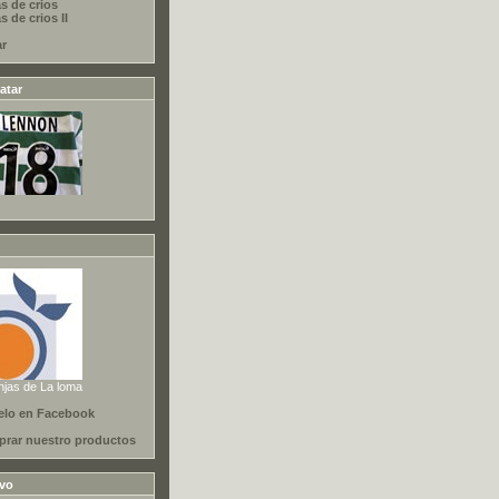
s de crios
 de crios II
ar
atar
njas de La loma
elo en Facebook
rar nuestro productos
ivo