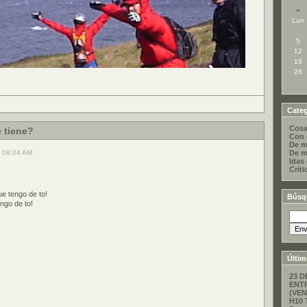
«
Lun
5
12
19
26
Categ
Cosa
e tiene?
Con 
De m
, 08:04 AM
De m
Idas
Criti
e tengo de to!
Búsq
ngo de to!
Últim
23 D
ENT
(VEN
H10 