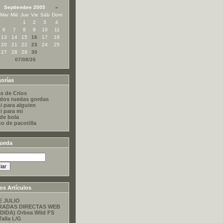
Septiembre 2005
»
Mar
Mié
Jue
Vie
Sáb
Dom
1
2
3
4
6
7
8
9
10
11
13
14
15
16
17
18
20
21
22
23
24
25
27
28
29
30
07/08/26
orías
s de Crios
dos ruedas gordas
i para alguien
i para mi
 de bola
co de pacotilla
ueda
os Artículos
E JULIO
RADAS DIRECTAS WEB
DIDA) Orbea Wild FS
Talla L/G