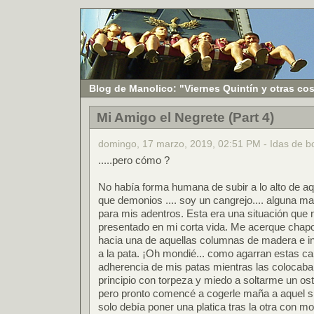
Blog de Manolico: "Viernes Quintín y otras co
Mi Amigo el Negrete (Part 4)
domingo, 17 marzo, 2019, 02:51 PM - Idas de b
.....pero cómo ?
No había forma humana de subir a lo alto de aq
que demonios .... soy un cangrejo.... alguna m
para mis adentros. Esta era una situación que
presentado en mi corta vida. Me acerque chapo
hacia una de aquellas columnas de madera e i
a la pata. ¡Oh mondié... como agarran estas can
adherencia de mis patas mientras las colocaba
principio con torpeza y miedo a soltarme un ost
pero pronto comencé a cogerle maña a aquel s
solo debía poner una platica tras la otra con m