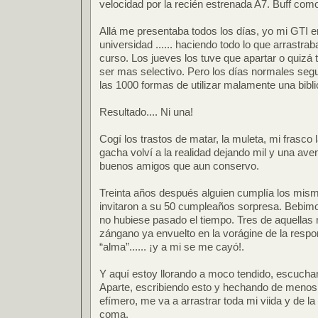
velocidad por la recién estrenada A7. Buff como 
Allá me presentaba todos los días, yo mi GTI en
universidad ...... haciendo todo lo que arrastr
curso. Los jueves los tuve que apartar o quizá 
ser mas selectivo. Pero los días normales seguí
las 1000 formas de utilizar malamente una bibli
Resultado.... Ni una!
Cogí los trastos de matar, la muleta, mi frasco
gacha volví a la realidad dejando mil y una av
buenos amigos que aun conservo.
Treinta años después alguien cumplía los mis
invitaron a su 50 cumpleaños sorpresa. Bebim
no hubiese pasado el tiempo. Tres de aquellas
zángano ya envuelto en la vorágine de la respo
“alma”...... ¡y a mi se me cayó!.
Y aquí estoy llorando a moco tendido, escuch
Aparte, escribiendo esto y hechando de menos
efímero, me va a arrastrar toda mi viida y de la
coma.