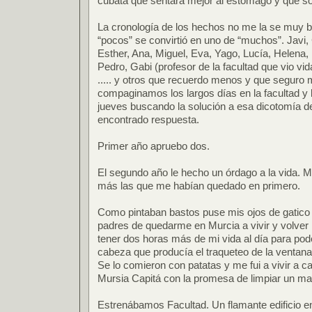
cubata que sentara mejor al estómago y que solí
La cronología de los hechos no me la se muy b
“pocos” se convirtió en uno de “muchos”. Javi, 
Esther, Ana, Miguel, Eva, Yago, Lucía, Helena, M
Pedro, Gabi (profesor de la facultad que vio vi
..... y otros que recuerdo menos y que seguro
compaginamos los largos días en la facultad y 
jueves buscando la solución a esa dicotomía de
encontrado respuesta.
Primer año apruebo dos.
El segundo año le hecho un órdago a la vida. 
más las que me habían quedado en primero.
Como pintaban bastos puse mis ojos de gatico
padres de quedarme en Murcia a vivir y volver 
tener dos horas más de mi vida al día para poder
cabeza que producía el traqueteo de la ventana
Se lo comieron con patatas y me fui a vivir a 
Mursia Capitá con la promesa de limpiar un ma
Estrenábamos Facultad. Un flamante edificio e