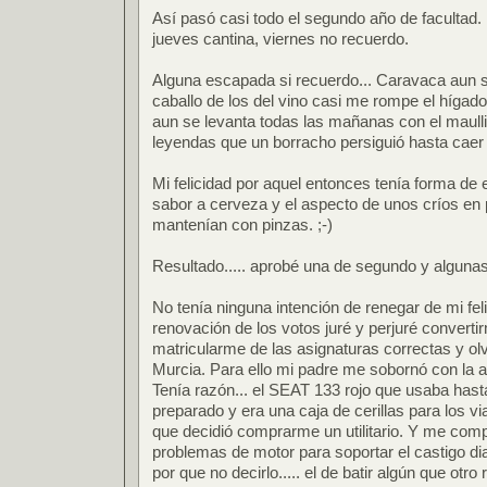
Así pasó casi todo el segundo año de facultad.
jueves cantina, viernes no recuerdo.
Alguna escapada si recuerdo... Caravaca aun 
caballo de los del vino casi me rompe el hígado.
aun se levanta todas las mañanas con el maulli
leyendas que un borracho persiguió hasta caer
Mi felicidad por aquel entonces tenía forma d
sabor a cerveza y el aspecto de unos críos en
mantenían con pinzas. ;-)
Resultado..... aprobé una de segundo y algunas
No tenía ninguna intención de renegar de mi fel
renovación de los votos juré y perjuré converti
matricularme de las asignaturas correctas y o
Murcia. Para ello mi padre me sobornó con la a
Tenía razón... el SEAT 133 rojo que usaba has
preparado y era una caja de cerillas para los vi
que decidió comprarme un utilitario. Y me comp
problemas de motor para soportar el castigo diar
por que no decirlo..... el de batir algún que otr