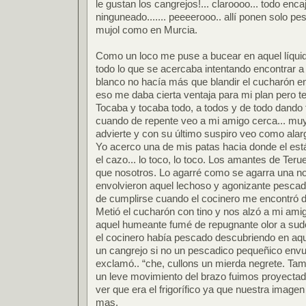
le gustan los cangrejos!... claroooo... todo enc
ninguneado....... peeeerooo.. allí ponen solo p
mujol como en Murcia.
Como un loco me puse a bucear en aquel líquid
todo lo que se acercaba intentando encontrar 
blanco no hacía más que blandir el cucharón e
eso me daba cierta ventaja para mi plan pero 
Tocaba y tocaba todo, a todos y de todo dando
cuando de repente veo a mi amigo cerca... muy
advierte y con su último suspiro veo como alarg
Yo acerco una de mis patas hacia donde el est
el cazo... lo toco, lo toco. Los amantes de Teru
que nosotros. Lo agarré como se agarra una no
envolvieron aquel lechoso y agonizante pescadi
de cumplirse cuando el cocinero me encontró d
Metió el cucharón con tino y nos alzó a mi am
aquel humeante fumé de repugnante olor a sudo
el cocinero había pescado descubriendo en aq
un cangrejo si no un pescadico pequeñico envue
exclamó.. “che, cullons un mierda negrete. Tamb
un leve movimiento del brazo fuimos proyectad
ver que era el frigorífico ya que nuestra imag
mas.