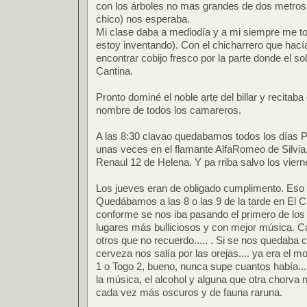
con los árboles no mas grandes de dos metros,
chico) nos esperaba.
Mi clase daba a mediodía y a mi siempre me to
estoy inventando). Con el chicharrero que hac
encontrar cobijo fresco por la parte donde el s
Cantina.
Pronto dominé el noble arte del billar y recitab
nombre de todos los camareros.
A las 8:30 clavao quedabamos todos los días Pit
unas veces en el flamante AlfaRomeo de Silvia, 
Renaul 12 de Helena. Y pa rriba salvo los vier
Los jueves eran de obligado cumplimento. Eso s
Quedábamos a las 8 o las 9 de la tarde en El Cu
conforme se nos iba pasando el primero de los
lugares más bulliciosos y con mejor música. Can
otros que no recuerdo..... . Si se nos quedaba c
cerveza nos salía por las orejas.... ya era el m
1 o Togo 2, bueno, nunca supe cuantos había.
la música, el alcohol y alguna que otra chorva 
cada vez más oscuros y de fauna raruna.