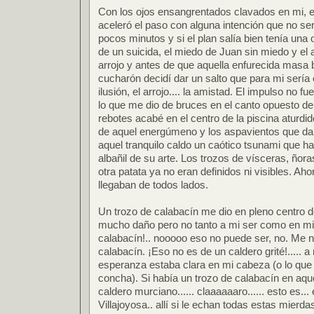
Con los ojos ensangrentados clavados en mi, en
aceleró el paso con alguna intención que no ser
pocos minutos y si el plan salía bien tenía una 
de un suicida, el miedo de Juan sin miedo y el arro
arrojo y antes de que aquella enfurecida masa b
cucharón decidí dar un salto que para mi sería e
ilusión, el arrojo.... la amistad. El impulso no 
lo que me dio de bruces en el canto opuesto de 
rebotes acabé en el centro de la piscina aturdid
de aquel energúmeno y los aspavientos que da
aquel tranquilo caldo un caótico tsunami que h
albañil de su arte. Los trozos de vísceras, ñor
otra patata ya no eran definidos ni visibles. Aho
llegaban de todos lados.
Un trozo de calabacín me dio en pleno centro 
mucho daño pero no tanto a mi ser como en mi 
calabacín!.. nooooo eso no puede ser, no. Me 
calabacín. ¡Eso no es de un caldero grité!..... a n
esperanza estaba clara en mi cabeza (o lo que 
concha). Si había un trozo de calabacín en aqu
caldero murciano...... claaaaaaro...... esto es..
Villajoyosa.. allí si le echan todas estas mierdas