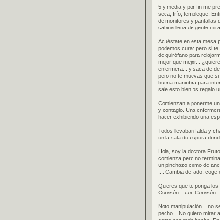
5 y media y por fin me pr
seca, frío, tembleque. En
de monitores y pantallas 
cabina llena de gente mir
Acuéstate en esta mesa pe
podemos curar pero si te d
de quirófano para relajar
mejor que mejor... ¿quier
enfermera... y saca de de
pero no te muevas que si f
buena maniobra para inte
sale esto bien os regalo u
Comienzan a ponerme una 
y contagio. Una enfermer
hacer exhibiendo una espe
Todos llevaban falda y ch
en la sala de espera dond
Hola, soy la doctora Fruto
comienza pero no termina
un pinchazo como de anest
.... Cambia de lado, coge 
Quieres que te ponga los P
Corasón... con Corasón...
Noto manipulación... no s
pecho... No quiero mirar 