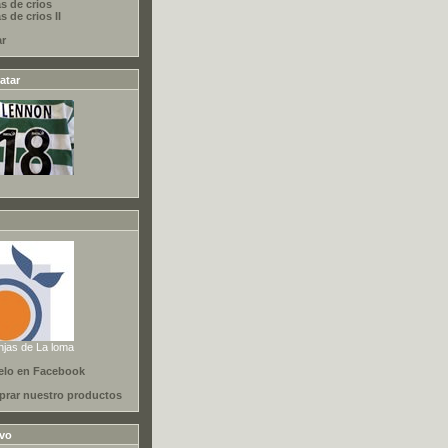
s de crios
 de crios II
ar
atar
njas de La loma
elo en Facebook
rar nuestro productos
ivo