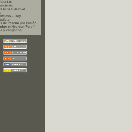
Talla L/G
oncierto.
PELUDO COLEGA
:
nfieso.... soy
adicto
s de Pascua por Pasión
migo el Negrete (Part 4)
as y Zánganos