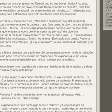
H10 
eparan como se preparan los fórmula uno en sus boxes. Sudor frío, boca
De c
tro en una especie de nave espacial. Mesa estrecha en el centro, todo lleno
MI 
de televisión y un adoquín de acero encima de mi cabeza. A mi derecha una
+ X - 
Lo co
ando y tres enfermeras en la sala que tocan todos los botonicos.
Drog
Lune
ro lleva cuidado con esto (refiriendose al adoquín) que del corazón te
Mi A
as con esto te abres la cabeza... jajaj. Que bueno le digo... ese es el chiste
Ninf
me no?... Bueno... si tenéis algo para dormirme entero y que no note nada
es que te duerma todo o prefieres sentir las piernas? me dice una
trás de la mesa un mazo de hierro de más de cinco kilos... ¡Te puedo dormir
allo la liamos! jajajaja... Todos nos reímos. Ese había sido bueno. Fue una
ntar parar mi tembleque. ¿En que trabajas? En una empresa de naranjas y si
nas cajas.
sábana plateada que según me dijeron era para protegerme de la radiación
a me pone tres cosas encima de mi pecho y me explica lo que me van a
cie de aguja de ganchillo que me iban a meter por la muñeca.
aleco de plomo en aquella sala y me eran familiares de las entradas y salidas
e había estado tanto tiempo.
s y soy la que te va a hacer el cateterismo. Te voy a contar un chiste.... y
. Comienza su faena explicandome lo que me va haciendo. Primero notarás
esia y se te dormirá la muñeca... ahora notarás un calor por todo el cuerpo.
el brazo tonto y lo deposita sobre mi barriga y empieza el combate.
anchos? me dice otra de las enfermeras que por allí estaba. Vale... ...
. suena y me río... ellas conmigo.
e explicarlo pero noto como algo recorre mi brazo y luego pasa por mi
a nadie. no quiero saber nada de lo que me hacen... quiero despertarme en la