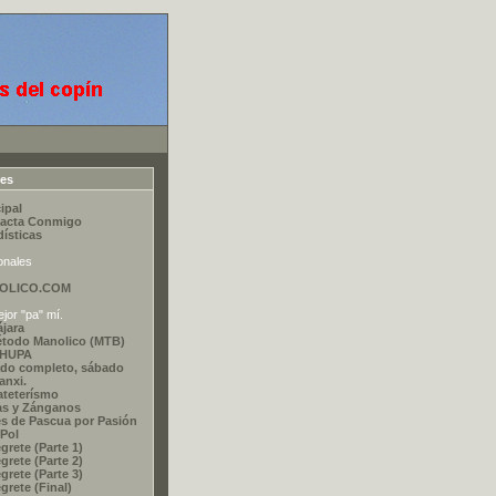
ces
ipal
acta Conmigo
dísticas
onales
OLICO.COM
jor "pa" mí.
ájara
étodo Manolico (MTB)
CHUPA
do completo, sábado
nxi.
ateterísmo
as y Zánganos
s de Pascua por Pasión
 Pol
grete (Parte 1)
grete (Parte 2)
grete (Parte 3)
grete (Final)