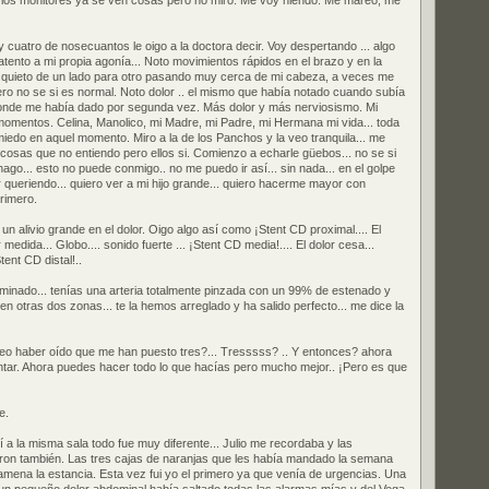
los monitores ya se ven cosas pero no miro. Me voy hiendo. Me mareo, me
 cuatro de nosecuantos le oigo a la doctora decir. Voy despertando ... algo
tento a mi propia agonía... Noto movimientos rápidos en el brazo y en la
 quieto de un lado para otro pasando muy cerca de mi cabeza, a veces me
ro no se si es normal. Noto dolor .. el mismo que había notado cuando subía
donde me había dado por segunda vez. Más dolor y más nerviosismo. Mi
omentos. Celina, Manolico, mi Madre, mi Padre, mi Hermana mi vida... toda
miedo en aquel momento. Miro a la de los Panchos y la veo tranquila... me
o cosas que no entiendo pero ellos si. Comienzo a echarle güebos... no se si
ago... esto no puede conmigo.. no me puedo ir así... sin nada... en el golpe
r queriendo... quiero ver a mi hijo grande... quiero hacerme mayor con
primero.
 un alivio grande en el dolor. Oigo algo así como ¡Stent CD proximal.... El
edida... Globo.... sonido fuerte ... ¡Stent CD media!.... El dolor cesa...
tent CD distal!..
rminado... tenías una arteria totalmente pinzada con un 99% de estenado y
n otras dos zonas... te la hemos arreglado y ha salido perfecto... me dice la
reo haber oído que me han puesto tres?... Tresssss? .. Y entonces? ahora
tar. Ahora puedes hacer todo lo que hacías pero mucho mejor.. ¡Pero es que
e.
 a la misma sala todo fue muy diferente... Julio me recordaba y las
on también. Las tres cajas de naranjas que les había mandado la semana
amena la estancia. Esta vez fui yo el primero ya que venía de urgencias. Una