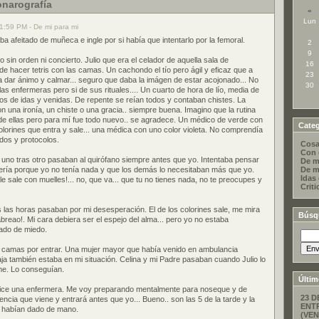
onarografía
«
Lun
11:59 PM - De mi para mi
a afeitado de muñeca e ingle por si había que intentarlo por la femoral.
2
9
 sin orden ni concierto. Julio que era el celador de aquella sala de
16
 hacer tetris con las camas. Un cachondo el tío pero ágil y eficaz que a
23
a dar ánimo y calmar... seguro que daba la imágen de estar acojonado... No
30
as enfermeras pero si de sus rituales.... Un cuarto de hora de lío, media de
utos de idas y venidas. De repente se reían todos y contaban chistes. La
n una ironía, un chiste o una gracia.. siempre buena. Imagino que la rutina
de ellas pero para mí fue todo nuevo.. se agradece. Un médico de verde con
Categ
lorines que entra y sale... una médica con uno color violeta. No comprendía
os y protocolos.
Cosa
Con 
 uno tras otro pasaban al quirófano siempre antes que yo. Intentaba pensar
De m
ería porque yo no tenía nada y que los demás lo necesitaban más que yo.
De m
Idas
ale sale con muelles!... no, que va... que tu no tienes nada, no te preocupes y
Criti
as las horas pasaban por mi desesperación. El de los colorines sale, me mira
Búsq
abreao!. Mi cara debiera ser el espejo del alma... pero yo no estaba
ado de miedo.
camas por entrar. Una mujer mayor que había venido en ambulancia
a también estaba en mi situación. Celina y mi Padre pasaban cuando Julio lo
rme. Lo conseguían.
Últim
e dice una enfermera. Me voy preparando mentalmente para noseque y de
23 D
ncia que viene y entrará antes que yo... Bueno.. son las 5 de la tarde y la
ENT
a habían dado de mano.
(VEN