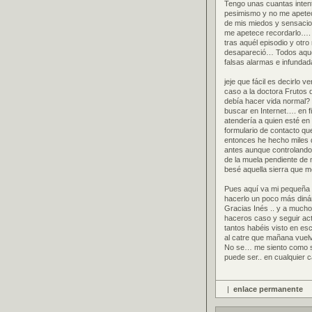
Tengo unas cuantas intent
pesimismo y no me apetec
de mis miedos y sensacion
me apetece recordarlo…. T
tras aquél episodio y otr
desapareció… Todos aquel
falsas alarmas e infunda
jeje que fácil es decirlo 
caso a la doctora Frutos q
debía hacer vida normal? 
buscar en Internet…. en f
atendería a quien esté en 
formulario de contacto 
entonces he hecho miles 
antes aunque controlando
de la muela pendiente de
besé aquella sierra que m
Pues aquí va mi pequeña d
hacerlo un poco más di
Gracias Inés .. y a much
haceros caso y seguir ac
tantos habéis visto en es
al catre que mañana vuelv
No se… me siento como si
puede ser.. en cualquier
|
enlace permanente