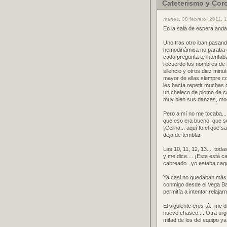
Cateterismo y Cor
martes, 08 febrero, 2011, 
En la sala de espera andab
Uno tras otro iban pasando
hemodinámica no paraba de
cada pregunta te intentab
recuerdo los nombres de l
silencio y otros diez min
mayor de ellas siempre co
les hacía repetir muchas 
un chaleco de plomo de co
muy bien sus danzas, mod
Pero a mí no me tocaba...
que eso era bueno, que s
¡Celina... aquí to el que s
deja de temblar.
Las 10, 11, 12, 13.... tod
y me dice.... ¡Este está c
cabreado.. yo estaba cag
Ya casi no quedaban más 
conmigo desde el Vega Baj
permitía a intentar relaja
El siguiente eres tú.. m
nuevo chasco.... Otra urge
mitad de los del equipo y