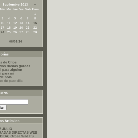
Septiembre 2013
»
Mar
Mié
Jue
Vie
Sáb
Dom
1
3
4
5
6
7
8
10
11
12
13
14
15
17
18
19
20
21
22
24
25
26
27
28
29
08/08/26
orías
s de Crios
dos ruedas gordas
i para alguien
i para mi
 de bola
co de pacotilla
ueda
os Artículos
E JULIO
RADAS DIRECTAS WEB
DIDA) Orbea Wild FS