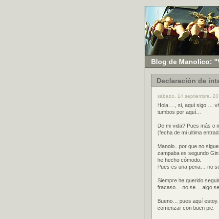
Blog de Manolico: "
Declaración de in
sábado, 14 septiembre, 20
Hola…., si, aquí sigo … 
tumbos por aquí…
De mi vida? Pues más o 
(fecha de mi ultima entrad
Manolo.. por que no sigu
zampaba es segundo Gin 
he hecho cómodo.
Pues es una pena… no se,
Siempre he querido segui
fracaso… no se… algo se
Bueno… pues aquí estoy. 
comenzar con buen pie.