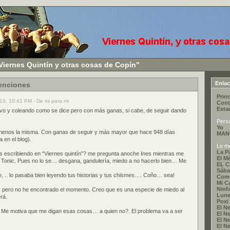
Viernes Quintín y otras cosas de Copín"
Enla
tenciones
Princ
13, 10:41 PM - De mi para mi
Cont
Esta
vivo y coleando como se dice pero con más ganas, si cabe, de seguir dando
Pers
Yo
menos la misma. Con ganas de seguir y más mayor que hace 948 días
MAN
a en el blog).
Lo me
La P
es escribiendo en “Viernes quintín”? me pregunta anoche Ines mientras me
El M
Tonic. Pues no lo se… desgana, gandulería, miedo a no hacerlo bien… Me
EL 
Sába
 .. lo pasaba bien leyendo tus historias y tus chismes…. Coño… sea!
Coma
Mi C
Ninf
r pero no he encontrado el momento. Creo que es una especie de miedo al
Lune
rá.
Poxi
El Ne
Me motiva que me digan esas cosas… a quien no?. El problema va a ser
El Ne
El Ne
El Ne