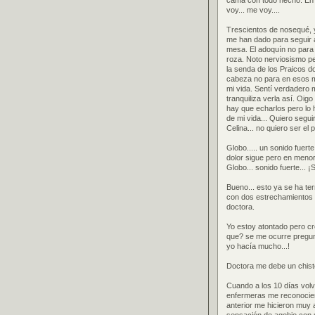
cama con todo hecho. En 
voy... me voy....
Trescientos de nosequé, y
me han dado para seguir a
mesa. El adoquín no para
roza. Noto nerviosismo pe
la senda de los Praicos 
cabeza no para en esos m
mi vida. Sentí verdadero 
tranquiliza verla así. Oig
hay que echarlos pero lo h
de mi vida... Quiero segui
Celina... no quiero ser el 
Globo..... un sonido fuerte
dolor sigue pero en menor m
Globo... sonido fuerte... ¡S
Bueno... esto ya se ha te
con dos estrechamientos e
doctora.
Yo estoy atontado pero c
que? se me ocurre pregun
yo hacía mucho...!
Doctora me debe un chist
Cuando a los 10 días volví
enfermeras me reconocier
anterior me hicieron muy 