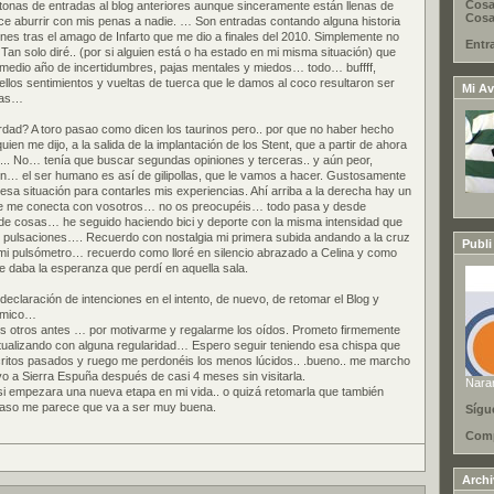
Cosa
onas de entradas al blog anteriores aunque sinceramente están llenas de
Cosas
e aburrir con mis penas a nadie. … Son entradas contando alguna historia
es tras el amago de Infarto que me dio a finales del 2010. Simplemente no
Entr
an solo diré.. (por si alguien está o ha estado en mi misma situación) que
o medio año de incertidumbres, pajas mentales y miedos… todo… buffff,
los sentimientos y vueltas de tuerca que le damos al coco resultaron ser
Mi Av
das…
verdad? A toro pasao como dicen los taurinos pero.. por que no haber hecho
uien me dijo, a la salida de la implantación de los Stent, que a partir de ahora
... No… tenía que buscar segundas opiniones y terceras.. y aún peor,
in… el ser humano es así de gilipollas, que le vamos a hacer. Gustosamente
esa situación para contarles mis experiencias. Ahí arriba a la derecha hay un
que me conecta con vosotros… no os preocupéis… todo pasa y desde
de cosas… he seguido haciendo bici y deporte con la misma intensidad que
 pulsaciones…. Recuerdo con nostalgia mi primera subida andando a la cruz
Publi
 mi pulsómetro… recuerdo como lloré en silencio abrazado a Celina y como
e daba la esperanza que perdí en aquella sala.
eclaración de intenciones en el intento, de nuevo, de retomar el Blog y
námico…
os otros antes … por motivarme y regalarme los oídos. Prometo firmemente
tualizando con alguna regularidad… Espero seguir teniendo esa chispa que
critos pasados y ruego me perdonéis los menos lúcidos.. .bueno.. me marcho
o a Sierra Espuña después de casi 4 meses sin visitarla.
Nara
 empezara una nueva etapa en mi vida.. o quizá retomarla que también
 caso me parece que va a ser muy buena.
Sígu
Comp
Arch