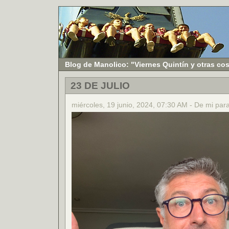
Blog de Manolico: "Viernes Quintín y otras co
23 DE JULIO
miércoles, 19 junio, 2024, 07:30 AM - De mi par