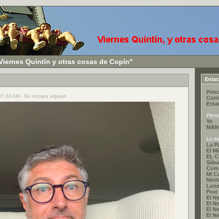
Viernes Quintín y otras cosas de Copín"
Enla
Princ
 07:30 AM - De mi para alguien
Cont
Esta
Pers
Yo
MAN
Lo me
La P
El M
EL 
Sába
Coma
Mi C
Ninf
Lune
Poxi
El Ne
El Ne
El Ne
El Ne