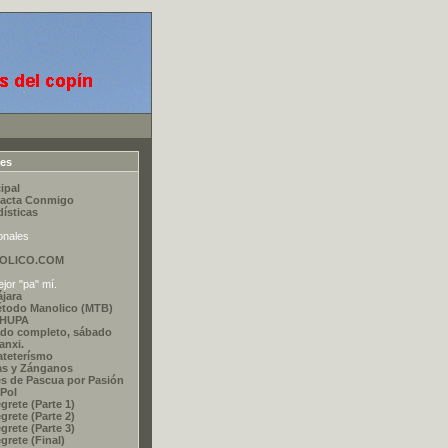
ces
ipal
acta Conmigo
dísticas
onales
OLICO.COM
jor "pa" mí.
ájara
étodo Manolico (MTB)
CHUPA
do completo, sábado
nxi.
ateterísmo
as y Zánganos
s de Pascua por Pasión
 Pol
grete (Parte 1)
grete (Parte 2)
grete (Parte 3)
grete (Final)