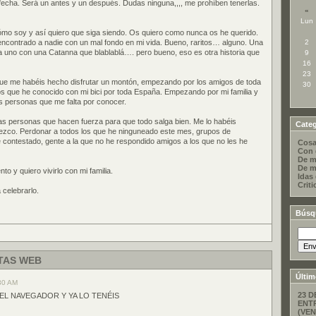
i fecha. Será un antes y un después. Dudas ninguna,,,, me prohíben tenerlas.
«
Lun
o soy y así quiero que siga siendo. Os quiero como nunca os he querido.
encontrado a nadie con un mal fondo en mi vida. Bueno, raritos… alguno. Una
2
 uno con una Catanna que blablablá…. pero bueno, eso es otra historia que
9
16
23
ue me habéis hecho disfrutar un montón, empezando por los amigos de toda
30
los que he conocido con mi bici por toda España. Empezando por mi familia y
s personas que me falta por conocer.
as personas que hacen fuerza para que todo salga bien. Me lo habéis
Categ
ezco. Perdonar a todos los que he ninguneado este mes, grupos de
contestado, gente a la que no he respondido amigos a los que no les he
Cosa
Con 
De m
De m
 y quiero vivirlo con mi familia.
Idas
Criti
celebrarlo.
Búsq
TAS WEB
Últim
30 AM
23 D
EL NAVEGADOR Y YA LO TENÉIS
ENT
(VEN