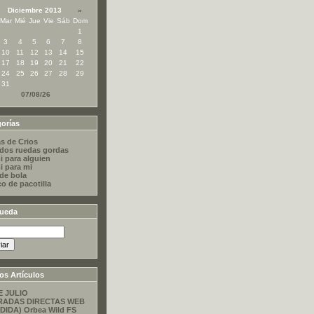
Diciembre 2013
»
Mar
Mié
Jue
Vie
Sáb
Dom
1
3
4
5
6
7
8
10
11
12
13
14
15
17
18
19
20
21
22
24
25
26
27
28
29
31
07/08/26
orías
s de Crios
dos ruedas gordas
i para alguien
i para mi
 de bola
co de pacotilla
ueda
os Artículos
E JULIO
RADAS DIRECTAS WEB
DIDA) Orbea Wild FS