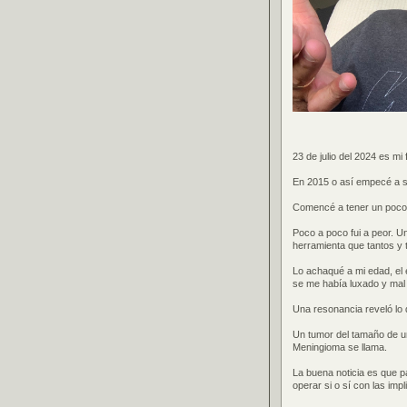
23 de julio del 2024 es m
En 2015 o así empecé a se
Comencé a tener un poco d
Poco a poco fui a peor. U
herramienta que tantos y
Lo achaqué a mi edad, el 
se me había luxado y mal
Una resonancia reveló lo 
Un tumor del tamaño de un
Meningioma se llama.
La buena noticia es que 
operar si o sí con las impl