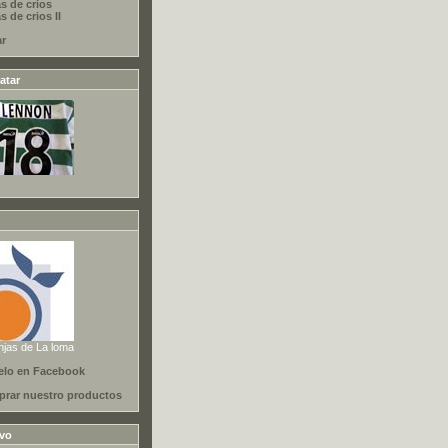
s de crios
 de crios II
ar
atar
njas de La loma
elo en Facebook
rar nuestro productos
ivo