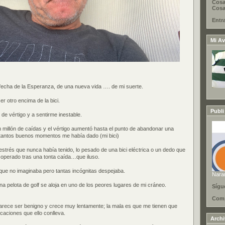
Cosa
Cosas
Entr
Mi Av
i fecha de la Esperanza, de una nueva vida …. de mi suerte.
r otro encima de la bici.
Publi
e vértigo y a sentirme inestable.
n millón de caídas y el vértigo aumentó hasta el punto de abandonar una
 tantos buenos momentos me había dado (mi bici)
estrés que nunca había tenido, lo pesado de una bici eléctrica o un dedo que
 operado tras una tonta caída…que iluso.
que no imaginaba pero tantas incógnitas despejaba.
Nara
a pelota de golf se aloja en uno de los peores lugares de mi cráneo.
Sígu
Comp
parece ser benigno y crece muy lentamente; la mala es que me tienen que
icaciones que ello conlleva.
Arch