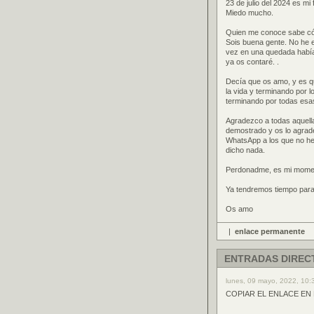
23 de julio del 2024 es m
Miedo mucho.
Quien me conoce sabe cóm
Sois buena gente. No he 
vez en una quedada había
ya os contaré. .
Decía que os amo, y es q
la vida y terminando por 
terminando por todas esa
Agradezco a todas aquell
demostrado y os lo agrad
WhatsApp a los que no he 
dicho nada.
Perdonadme, es mi momento
Ya tendremos tiempo para 
Os amo
|
enlace permanente
ENTRADAS DIREC
lunes, 09 mayo, 2022, 10:
COPIAR EL ENLACE EN 