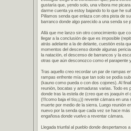
gustaría que, yendo solo, una víbora me picara 
darme cuenta ya estoy bajando to lo que he su
Pillamos senda que enlaza con otra pista de su
barranco donde algo parecido a una senda se p
Allá que me lanzo sin otro conocimiento que co
llegar a la conclusión de que es imposible (repi
atrás adelante a la de delante, cuestión esta qu
momentos del descenso donde algunas pericia
la natación, el descenso de barrancos y la esc
otras que aún desconozco como el parapente y 
Tras aquello creo recordar un par de rampas e
rampas enfrente mía que tan solo se podía subi
(kauno como pueda o con dos cojones). Al fina
reunión, bocatas y armaduras varias. Todo es p
donde tras la estela de (creo que es joaquín el
(!!!como baja el tío¡¡¡)) reventé cámara en una
muerte por medio de la sierra. Luego reunión 
nuevo por la senda que cada vez se hace más 
engañosa donde vuelvo a reventar cámara.
Llegada triunfal al pueblo donde despertamos a 