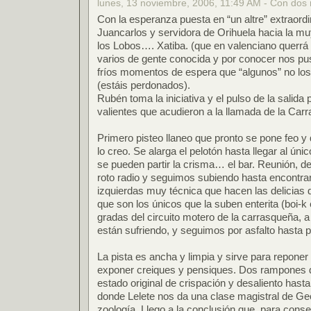
lunes, 13 noviembre, 2006, 11:49 AM - Con dos
Con la esperanza puesta en “un altre” extraordi
Juancarlos y servidora de Orihuela hacia la mu
los Lobos…. Xatiba. (que en valenciano querrá 
varios de gente conocida y por conocer nos pu
fríos momentos de espera que “algunos” no los
(estáis perdonados).
Rubén toma la iniciativa y el pulso de la salida 
valientes que acudieron a la llamada de la Car
Primero pisteo llaneo que pronto se pone feo y 
lo creo. Se alarga el pelotón hasta llegar al ún
se pueden partir la crisma… el bar. Reunión, d
roto radio y seguimos subiendo hasta encontra
izquierdas muy técnica que hacen las delicias
que son los únicos que la suben enterita (boi-k
gradas del circuito motero de la carrasqueña, 
están sufriendo, y seguimos por asfalto hasta pi
La pista es ancha y limpia y sirve para reponer 
exponer creiques y pensiques. Dos rampones 
estado original de crispación y desaliento hasta
donde Lelete nos da una clase magistral de Geog
zoología. Llego a la conclusión que, para con