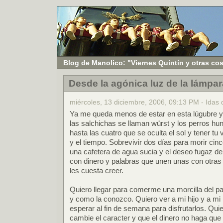
Blog de Manolico: "Viernes Quintín y otras co
Desde la agónica luz de la lámpar
miércoles, 13 diciembre, 2006, 09:13 PM - Idas 
Ya me queda menos de estar en esta lúgubre y 
las salchichas se llaman würst y los perros hund
hasta las cuatro que se oculta el sol y tener tu 
y el tiempo. Sobrevivir dos días para morir cin
una cafetera de agua sucia y el deseo fugaz de
con dinero y palabras que unen unas con otras
les cuesta creer.
Quiero llegar para comerme una morcilla del pave
y como la conozco. Quiero ver a mi hijo y a mi 
esperar al fin de semana para disfrutarlos. Qui
cambie el caracter y que el dinero no haga que 