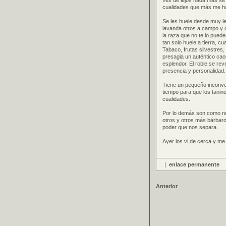
ves de lejos nada más se 
cualidades que más me han
Se les huele desde muy le
lavanda otros a campo y ot
la raza que no te lo puede
tan solo huele a tierra, c
Tabaco, frutas silvestres,
presagia un auténtico ca
esplendor. El roble se rev
presencia y personalidad.
Tiene un pequeño inconve
tiempo para que los tani
cualidades.
Por lo demás son como no
otros y otros más bárbaro
poder que nos separa.
Ayer los vi de cerca y me 
|
enlace permanente
Anterior