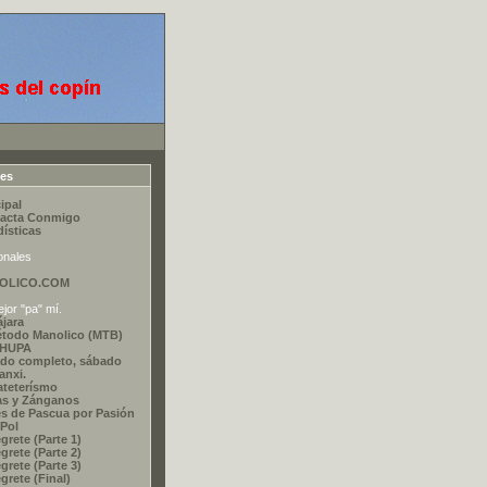
ces
ipal
acta Conmigo
dísticas
onales
OLICO.COM
jor "pa" mí.
ájara
étodo Manolico (MTB)
CHUPA
do completo, sábado
nxi.
ateterísmo
as y Zánganos
s de Pascua por Pasión
 Pol
grete (Parte 1)
grete (Parte 2)
grete (Parte 3)
grete (Final)