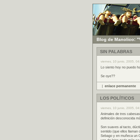
Blog de Manolico: "
SIN PALABRAS
viernes, 10 junio, 2005, 0
Lo siento hoy no puedo ha
Se oye??
|
enlace permanente
LOS POLÍTICOS
viernes, 10 junio, 2005, 04:
Animales de tres cabesas,
definición desconocida m
Son suaves al tacto, dúct
sentido (que ellos llaman o
Sebago y en muñeca un Oy