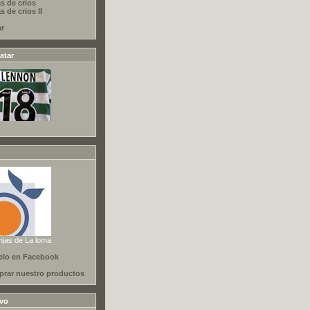
s de crios
 de crios II
ar
atar
njas de La loma
elo en Facebook
rar nuestro productos
ivo