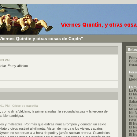
Viernes Quintín y otras cosas de Copín"
Enla
Princ
4:03 PM
Cont
Esta
blar. Estoy afónico
Pers
Yo
MAN
Lo me
La P
El M
EL 
Sába
Coma
01 PM - Critico de pacotilla
Mi C
 como diría Valdano, la primera audaz, la segunda locuaz y la tercera de
Ninf
ás bien ambigua.
Lune
Poxi
El Ne
iles y maleables. Por más que estiras nunca rompen y denotan un sexto
El Ne
lfato y otros rostro) al vil metal. Visten de marca o los visten, zapatos
El Ne
ster, no se cortan a la hora de pedir y jamás sueltan prenda. Cuando los
El Ne