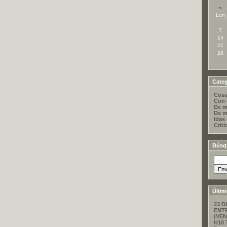
«
Lun
7
14
21
28
Categ
Cosa
Con 
De m
De m
Idas
Criti
Búsq
Últim
23 D
ENT
(VEN
H10 