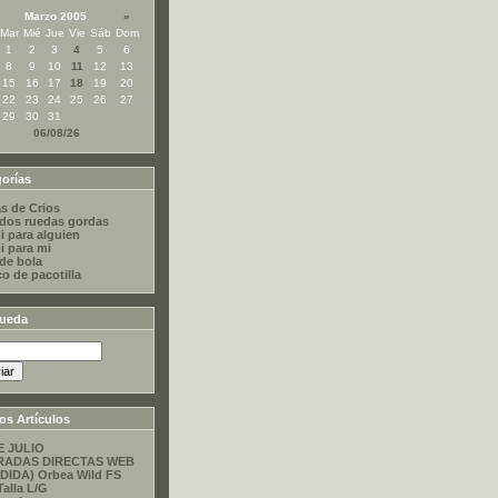
Marzo 2005
»
Mar
Mié
Jue
Vie
Sáb
Dom
1
2
3
4
5
6
8
9
10
11
12
13
15
16
17
18
19
20
22
23
24
25
26
27
29
30
31
06/08/26
orías
s de Crios
dos ruedas gordas
i para alguien
i para mi
 de bola
co de pacotilla
ueda
os Artículos
E JULIO
RADAS DIRECTAS WEB
DIDA) Orbea Wild FS
Talla L/G