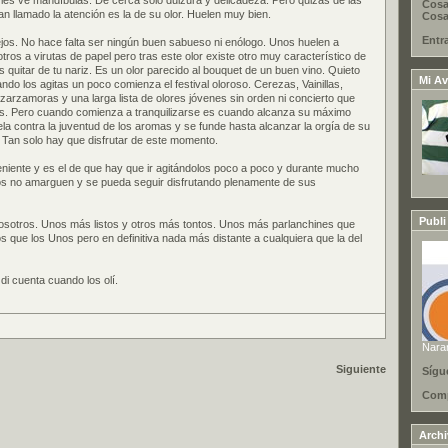
les ve mandíbulas. De cerca solo dulzura y delicadeza. Pero quizás de las
Cosa
 llamado la atención es la de su olor. Huelen muy bien.
Cosas
Entr
jos. No hace falta ser ningún buen sabueso ni enólogo. Unos huelen a
ros a virutas de papel pero tras este olor existe otro muy característico de
s quitar de tu nariz. Es un olor parecido al bouquet de un buen vino. Quieto
Mi Av
uando los agitas un poco comienza el festival oloroso. Cerezas, Vainillas,
 zarzamoras y una larga lista de olores jóvenes sin orden ni concierto que
os. Pero cuando comienza a tranquilizarse es cuando alcanza su máximo
ela contra la juventud de los aromas y se funde hasta alcanzar la orgía de su
 Tan solo hay que disfrutar de este momento.
niente y es el de que hay que ir agitándolos poco a poco y durante mucho
nos no amarguen y se pueda seguir disfrutando plenamente de sus
Publi
sotros. Unos más listos y otros más tontos. Unos más parlanchines que
s que los Unos pero en definitiva nada más distante a cualquiera que la del
di cuenta cuando los olí.
Nara
Siguiente
Sígu
Comp
Arch