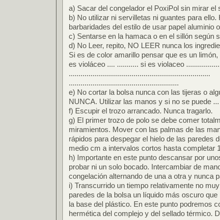
a) Sacar del congelador el PoxiPol sin mirar el
b) No utilizar ni servilletas ni guantes para ello
barbaridades del estilo de usar papel aluminio o
c) Sentarse en la hamaca o en el sillón según 
d) No Leer, repito, NO LEER nunca los ingredie
Si es de color amarillo pensar que es un limón,
es violáceo .... ........... si es violaceo ...................
........................................................................
........................................................
e) No cortar la bolsa nunca con las tijeras o algú
NUNCA. Utilizar las manos y si no se puede ... 
f) Escupir el trozo arrancado. Nunca tragarlo.
g) El primer trozo de polo se debe comer total
miramientos. Mover con las palmas de las ma
rápidos para despegar el hielo de las paredes 
medio cm a intervalos cortos hasta completar 1
h) Importante en este punto descansar por uno
probar ni un solo bocado. Intercambiar de mano
congelación alternando de una a otra y nunca 
i) Transcurrido un tiempo relativamente no muy
paredes de la bolsa un líquido más oscuro que
la base del plástico. En este punto podremos c
hermética del complejo y del sellado térmico. De 