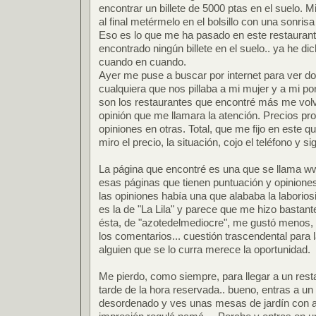
encontrar un billete de 5000 ptas en el suelo. M
al final metérmelo en el bolsillo con una sonrisa
Eso es lo que me ha pasado en este restaurante
encontrado ningún billete en el suelo.. ya he 
cuando en cuando.
Ayer me puse a buscar por internet para ver d
cualquiera que nos pillaba a mi mujer y a mi po
son los restaurantes que encontré más me volv
opinión que me llamara la atención. Precios pr
opiniones en otras. Total, que me fijo en este 
miro el precio, la situación, cojo el teléfono y si
La página que encontré es una que se llama 
esas páginas que tienen puntuación y opiniones 
las opiniones había una que alababa la laboriosi
es la de "La Lila" y parece que me hizo bastante ti
ésta, de "azotedelmediocre", me gustó menos, 
los comentarios... cuestión trascendental para 
alguien que se lo curra merece la oportunidad.
Me pierdo, como siempre, para llegar a un rest
tarde de la hora reservada.. bueno, entras a u
desordenado y ves unas mesas de jardín con al