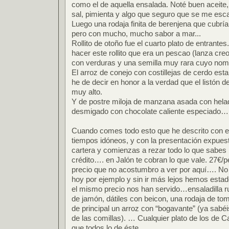
como el de aquella ensalada. Noté buen aceite,
sal, pimienta y algo que seguro que se me esca
Luego una rodaja finita de berenjena que cubría
pero con mucho, mucho sabor a mar...
Rollito de otoño fue el cuarto plato de entrantes
hacer este rollito que era un pescao (lanza cre
con verduras y una semilla muy rara cuyo nom
El arroz de conejo con costillejas de cerdo es
he de decir en honor a la verdad que el listón d
muy alto.
Y de postre miloja de manzana asada con helad
desmigado con chocolate caliente especiado…
Cuando comes todo esto que he descrito con el
tiempos idóneos, y con la presentación expuest
cartera y comienzas a rezar todo lo que sabes 
crédito…. en Jalón te cobran lo que vale. 27€/
precio que no acostumbro a ver por aquí…. No 
hoy por ejemplo y sin ir más lejos hemos estad
el mismo precio nos han servido…ensaladilla r
de jamón, dátiles con beicon, una rodaja de to
de principal un arroz con “bogavante” (ya sabéi
de las comillas). … Cualquier plato de los de 
que todos lo de éste.