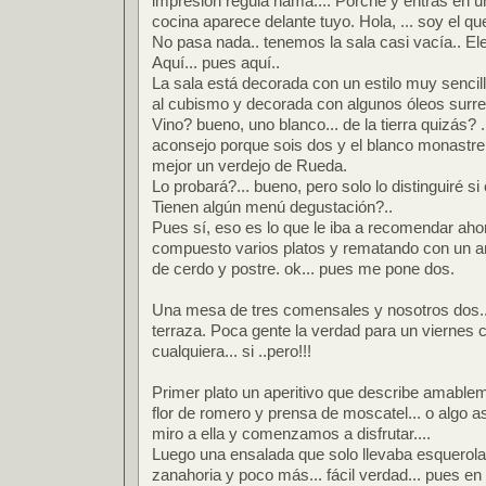
impresión regulá namá.... Porche y entras en u
cocina aparece delante tuyo. Hola, ... soy el que s
No pasa nada.. tenemos la sala casi vacía.. El
Aquí... pues aquí..
La sala está decorada con un estilo muy sencillo
al cubismo y decorada con algunos óleos surrea
Vino? bueno, uno blanco... de la tierra quizás? ..
aconsejo porque sois dos y el blanco monastrel
mejor un verdejo de Rueda.
Lo probará?... bueno, pero solo lo distinguiré si 
Tienen algún menú degustación?..
Pues sí, eso es lo que le iba a recomendar a
compuesto varios platos y rematando con un arr
de cerdo y postre. ok... pues me pone dos.
Una mesa de tres comensales y nosotros dos...
terraza. Poca gente la verdad para un viernes 
cualquiera... si ..pero!!!
Primer plato un aperitivo que describe amabl
flor de romero y prensa de moscatel... o algo así
miro a ella y comenzamos a disfrutar....
Luego una ensalada que solo llevaba esquerola,
zanahoria y poco más... fácil verdad... pues en 