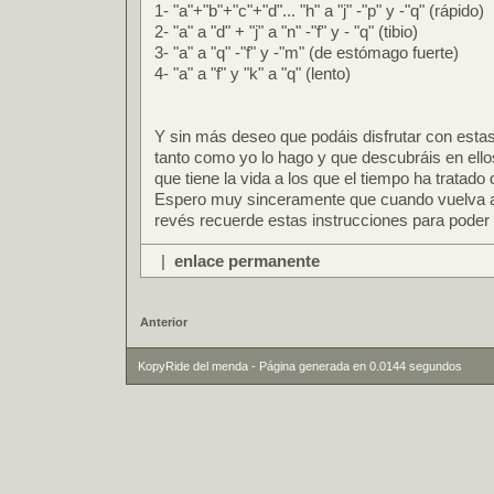
1- "a"+"b"+"c"+"d"... "h" a "j" -"p" y -"q" (rápido)
2- "a" a "d" + "j" a "n" -"f" y - "q" (tibio)
3- "a" a "q" -"f" y -"m" (de estómago fuerte)
4- "a" a "f" y "k" a "q" (lento)
Y sin más deseo que podáis disfrutar con estas
tanto como yo lo hago y que descubráis en ello
que tiene la vida a los que el tiempo ha tratado 
Espero muy sinceramente que cuando vuelva a
revés recuerde estas instrucciones para poder
|
enlace permanente
Anterior
KopyRide del menda - Página generada en 0.0144 segundos