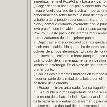
inmediatamente el PoxiPol a la basura y cambi
j) Coger desde la base del polo y hacer una lev
hacia el cuello cortado de la bolsa. Importante 
concentración y tener tacto a la hora de empuj
la bañera de la presión aconsejada. Sacar por
hielo y comerlo cortando levemente con la punt
leve presión con los labios hacia un lado compl
PoxiPol. Si este paso lo hiciéramos mal cambi
comenzaríamos desde el primer punto .
k) Dejar caer el medio PoxiPol que nos queda al
fundir con el caldo tibio que se ha desprendido.
colores de ambos elementos. El caldo del fond
más intenso al color de la barra aunque nunca d
distinto color dejar inmediatamente la ingestió
lavado de estómago. En el plazo de una seman
primer punto.
l) Con los dos elementos fundidos en el fondo 
hacer un corte de la mitad de la bolsa con el fin d
posterior del elemento.
m) Escupir el trozo arrancado. Nunca tragarlo.
n) En el punto n lo más importante pasa a ser e
detrimento de la barra helada. Succionar el líq
de la barra helada enfriando el elemento para su
en este paso la dualidad del proceso quedando l