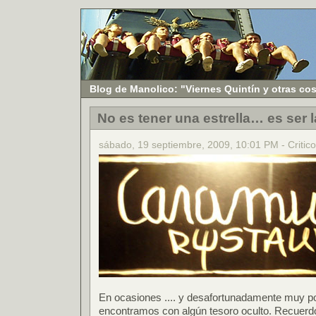
Blog de Manolico: "Viernes Quintín y otras co
No es tener una estrella… es ser la
sábado, 19 septiembre, 2009, 10:01 PM - Critico 
En ocasiones .... y desafortunadamente muy p
encontramos con algún tesoro oculto. Recuerdo