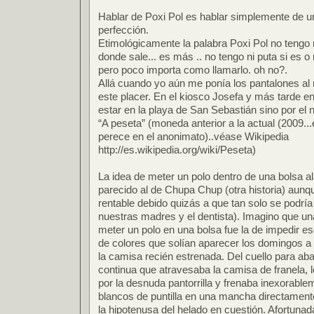
Hablar de Poxi Pol es hablar simplemente de un
perfección.
Etimológicamente la palabra Poxi Pol no tengo 
donde sale... es más .. no tengo ni puta si es 
pero poco importa como llamarlo. oh no?.
Allá cuando yo aún me ponía los pantalones al
este placer. En el kiosco Josefa y más tarde e
estar en la playa de San Sebastián sino por el 
“A peseta” (moneda anterior a la actual (2009...
perece en el anonimato)..véase Wikipedia
http://es.wikipedia.org/wiki/Peseta)
La idea de meter un polo dentro de una bolsa a
parecido al de Chupa Chup (otra historia) aunq
rentable debido quizás a que tan solo se podría
nuestras madres y el dentista). Imagino que un
meter un polo en una bolsa fue la de impedir 
de colores que solían aparecer los domingos a 
la camisa recién estrenada. Del cuello para aba
continua que atravesaba la camisa de franela, l
por la desnuda pantorrilla y frenaba inexorable
blancos de puntilla en una mancha directament
la hipotenusa del helado en cuestión. Afortuna