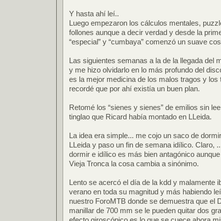
Y hasta ahí leí..
Luego empezaron los cálculos mentales, puzzl
follones aunque a decir verdad y desde la prim
“especial” y “cumbaya” comenzó un suave cosq
Las siguientes semanas a la de la llegada del 
y me hizo olvidarlo en lo más profundo del dis
es la mejor medicina de los malos tragos y los 
recordé que por ahí existía un buen plan.
Retomé los “sienes y sienes” de emilios sin lee
tinglao que Ricard había montado en LLeida.
La idea era simple... me cojo un saco de dormir
LLeida y paso un fin de semana idílico. Claro, .
dormir e idílico es más bien antagónico aunque
Vieja Tronca la cosa cambia a sinónimo.
Lento se acercó el día de la kdd y malamente i
verano en toda su magnitud y más habiendo leí
nuestro ForoMTB donde se demuestra que el D
manillar de 700 mm se le pueden quitar dos gra
efecto giroscópico es lo que se cuece ahora mi