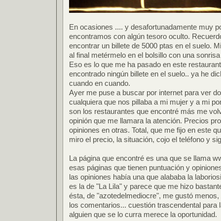
En ocasiones .... y desafortunadamente muy p
encontramos con algún tesoro oculto. Recuerdo
encontrar un billete de 5000 ptas en el suelo. M
al final metérmelo en el bolsillo con una sonrisa
Eso es lo que me ha pasado en este restaurante
encontrado ningún billete en el suelo.. ya he 
cuando en cuando.
Ayer me puse a buscar por internet para ver d
cualquiera que nos pillaba a mi mujer y a mi po
son los restaurantes que encontré más me volv
opinión que me llamara la atención. Precios pr
opiniones en otras. Total, que me fijo en este 
miro el precio, la situación, cojo el teléfono y si
La página que encontré es una que se llama 
esas páginas que tienen puntuación y opiniones 
las opiniones había una que alababa la laboriosi
es la de "La Lila" y parece que me hizo bastante ti
ésta, de "azotedelmediocre", me gustó menos, 
los comentarios... cuestión trascendental para 
alguien que se lo curra merece la oportunidad.