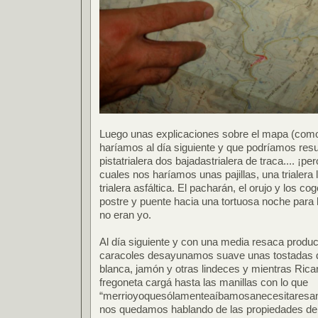
Luego unas explicaciones sobre el mapa (como 
haríamos al día siguiente y que podríamos res
pistatrialera dos bajadastrialera de traca.... ¡per
cuales nos haríamos unas pajillas, una trialera l
trialera asfáltica. El pacharán, el orujo y los co
postre y puente hacia una tortuosa noche para 
no eran yo.
Al día siguiente y con una media resaca produci
caracoles desayunamos suave unas tostadas d
blanca, jamón y otras lindeces y mientras Ricar
fregoneta cargá hasta las manillas con lo que
“merrioyoquesólamenteaíbamosanecesitaresano
nos quedamos hablando de las propiedades de l