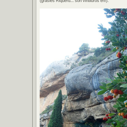
(grasies Riquerd... son vintiiuros eh!).