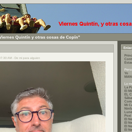
Viernes Quintín y otras cosas de Copín"
Enla
Princ
 07:30 AM - De mi para alguien
Cont
Esta
Pers
Yo
MAN
Lo me
La P
El M
EL 
Sába
Coma
Mi C
Ninf
Lune
Poxi
El Ne
El Ne
El Ne
El Ne