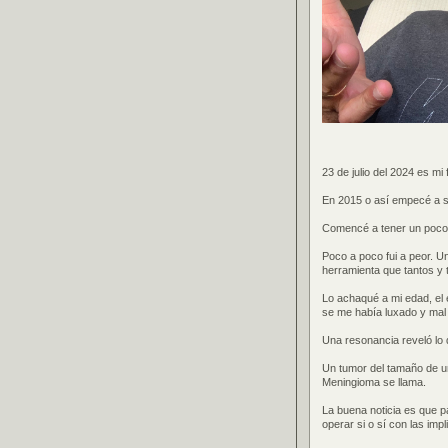
23 de julio del 2024 es m
En 2015 o así empecé a se
Comencé a tener un poco d
Poco a poco fui a peor. U
herramienta que tantos y
Lo achaqué a mi edad, el 
se me había luxado y mal
Una resonancia reveló lo 
Un tumor del tamaño de un
Meningioma se llama.
La buena noticia es que 
operar si o sí con las impl