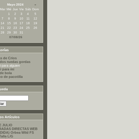
Mayo 2024
»
Mar
Mié
Jue
Vie
Sáb
Dom
1
2
3
4
5
7
8
9
10
11
12
14
15
16
17
18
19
21
22
23
24
25
26
28
29
30
31
07/08/26
orías
s de Crios
dos ruedas gordas
 para alguien
i para mi
 de bola
co de pacotilla
ueda
os Artículos
E JULIO
RADAS DIRECTAS WEB
DIDA) Orbea Wild FS
Talla L/G