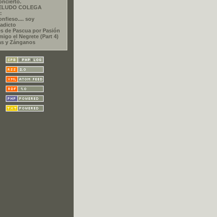
oncierto.
PELUDO COLEGA
:
nfieso.... soy
adicto
s de Pascua por Pasión
migo el Negrete (Part 4)
as y Zánganos