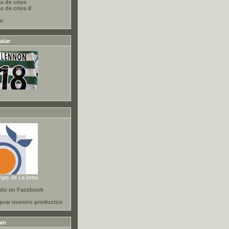
s de crios
 de crios II
ar
atar
njas de La loma
elo en Facebook
rar nuestro productos
ivo