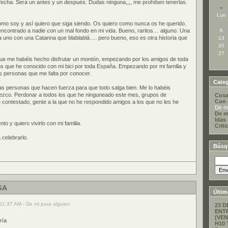
i fecha. Será un antes y un después. Dudas ninguna,,,, me prohíben tenerlas.
«
Lun
o soy y así quiero que siga siendo. Os quiero como nunca os he querido.
encontrado a nadie con un mal fondo en mi vida. Bueno, raritos… alguno. Una
6
 uno con una Catanna que blablablá…. pero bueno, eso es otra historia que
13
20
27
ue me habéis hecho disfrutar un montón, empezando por los amigos de toda
los que he conocido con mi bici por toda España. Empezando por mi familia y
s personas que me falta por conocer.
Categ
as personas que hacen fuerza para que todo salga bien. Me lo habéis
ezco. Perdonar a todos los que he ninguneado este mes, grupos de
Cosa
Con 
contestado, gente a la que no he respondido amigos a los que no les he
De mi
De m
Idas
 y quiero vivirlo con mi familia.
Criti
celebrarlo.
Búsq
GA
Últim
11:37 AM - De mi para alguien
23 D
ENT
(VEN
ría
H10 