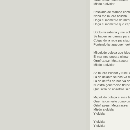
Miedo a olvidar
Ensalada de Mambo cant
Nena me muero bailaba
Llega el momento de mirar
Llega el momento que es
Doblo mi sábana y me ec
Se hacen las camas para 
Colgando la ropa para igu
Poniendo la tapa que huel
Mi peludo colega que lejos
El mar nos separa el mar
Ortofrasear, Metafrasear
Miedo a olvidar
Se muere Punset y Niki L
La de delante se nos va d
La de detrás se nos va d
Nuestra generación florec
Que será de nosotros si 
Mi peludo colega si más te
Querría comerte como una
Ortofrasear, Metafrasear
Miedo a olvidar
Y olvidar
Y olvidar
Y olvidar