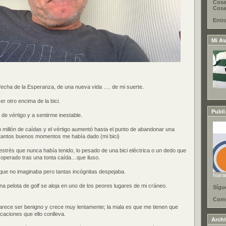
Cosa
Cosas
Entr
Mi Av
i fecha de la Esperanza, de una nueva vida …. de mi suerte.
r otro encima de la bici.
Publi
e vértigo y a sentirme inestable.
n millón de caídas y el vértigo aumentó hasta el punto de abandonar una
 tantos buenos momentos me había dado (mi bici)
estrés que nunca había tenido, lo pesado de una bici eléctrica o un dedo que
 operado tras una tonta caída…que iluso.
que no imaginaba pero tantas incógnitas despejaba.
Nara
a pelota de golf se aloja en uno de los peores lugares de mi cráneo.
Sígu
Comp
parece ser benigno y crece muy lentamente; la mala es que me tienen que
icaciones que ello conlleva.
Arch