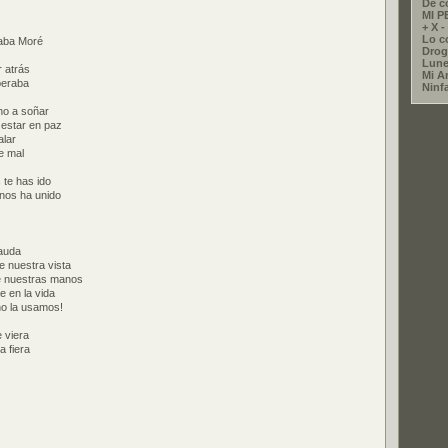
De c
MI 
+ X - 
Lo co
aba Moré
Drog
Lune
 atrás
Mi A
peraba
Ninf
ho a soñar
estar en paz
alar
e mal
 te has ido
 nos ha unido
auda
e nuestra vista
e nuestras manos
e en la vida
no la usamos!
 viera
 fiera