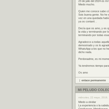
23 de julio del 2024 es m
Miedo mucho.
Quien me conoce sabe cóm
Sois buena gente. No he 
vez en una quedada había
ya os contaré. .
Decía que os amo, y es q
la vida y terminando por 
terminando por todas esa
Agradezco a todas aquell
demostrado y os lo agrad
WhatsApp a los que no he 
dicho nada.
Perdonadme, es mi momento
Ya tendremos tiempo para 
Os amo
|
enlace permanente
MI PELUDO COLE
miércoles, 22 mayo, 2019, 
Miedo a olvidar
La experiencia o la sabidu
Ortofrasear, Metafrasear