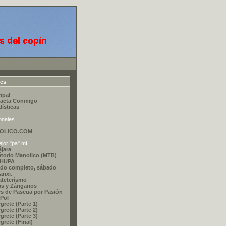
ces
ipal
acta Conmigo
dísticas
onales
OLICO.COM
jor "pa" mí.
ájara
étodo Manolico (MTB)
CHUPA
do completo, sábado
nxi.
ateterísmo
as y Zánganos
s de Pascua por Pasión
 Pol
grete (Parte 1)
grete (Parte 2)
grete (Parte 3)
grete (Final)