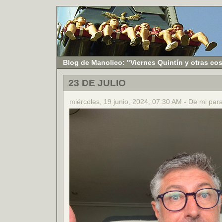
Blog de Manolico: "Viernes Quintín y otras co
23 DE JULIO
miércoles, 19 junio, 2024, 07:30 AM - De mi par