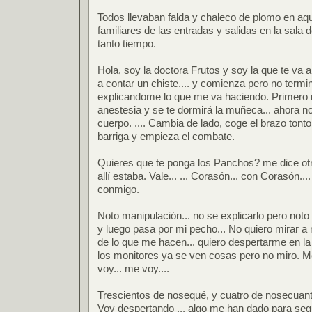
Todos llevaban falda y chaleco de plomo en aqu
familiares de las entradas y salidas en la sala
tanto tiempo.
Hola, soy la doctora Frutos y soy la que te va 
a contar un chiste.... y comienza pero no term
explicandome lo que me va haciendo. Primero
anestesia y se te dormirá la muñeca... ahora no
cuerpo. .... Cambia de lado, coge el brazo tonto
barriga y empieza el combate.
Quieres que te ponga los Panchos? me dice ot
allí estaba. Vale... ... Corasón... con Corasón...
conmigo.
Noto manipulación... no se explicarlo pero not
y luego pasa por mi pecho... No quiero mirar a
de lo que me hacen... quiero despertarme en l
los monitores ya se ven cosas pero no miro. 
voy... me voy....
Trescientos de nosequé, y cuatro de nosecuantos
Voy despertando ... algo me han dado para segu