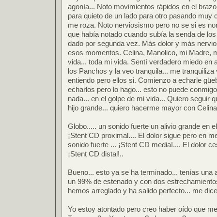
agonía... Noto movimientos rápidos en el brazo
para quieto de un lado para otro pasando muy 
me roza. Noto nerviosismo pero no se si es nor
que había notado cuando subía la senda de lo
dado por segunda vez. Más dolor y más nervio
esos momentos. Celina, Manolico, mi Madre, 
vida... toda mi vida. Sentí verdadero miedo en
los Panchos y la veo tranquila... me tranquiliza
entiendo pero ellos si. Comienzo a echarle güeb
echarlos pero lo hago... esto no puede conmigo.
nada... en el golpe de mi vida... Quiero seguir q
hijo grande... quiero hacerme mayor con Celina.
Globo..... un sonido fuerte un alivio grande en 
¡Stent CD proximal.... El dolor sigue pero en me
sonido fuerte ... ¡Stent CD media!.... El dolor ces
¡Stent CD distal!..
Bueno... esto ya se ha terminado... tenías una 
un 99% de estenado y con dos estrechamientos 
hemos arreglado y ha salido perfecto... me dice
Yo estoy atontado pero creo haber oído que me 