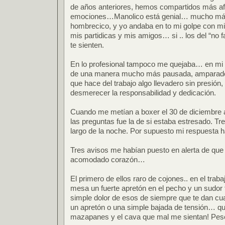
de años anteriores, hemos compartidos más af
emociones…Manolico está genial… mucho má
hombrecico, y yo andaba en to mi golpe con mi b
mis partidicas y mis amigos… si .. los del “n
te sienten.
En lo profesional tampoco me quejaba… en mi p
de una manera mucho más pausada, amparado p
que hace del trabajo algo llevadero sin presión,
desmerecer la responsabilidad y dedicación.
Cuando me metían a boxer el 30 de diciembre a
las preguntas fue la de si estaba estresado. Tr
largo de la noche. Por supuesto mi respuesta h
Tres avisos me habían puesto en alerta de que
acomodado corazón…
El primero de ellos raro de cojones.. en el traba
mesa un fuerte apretón en el pecho y un sudor 
simple dolor de esos de siempre que te dan cu
un apretón o una simple bajada de tensión… que
mazapanes y el cava que mal me sientan! Pe