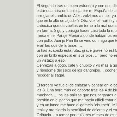
El segundo tras un buen esfuerzo y con dos dí
estar una hora de subibaja por mi Espuña del a
arreglar el cambio de Alex. volvimos a subir ya
que en lo alto se agudizó. Otra vez el mareo y e
cabecica que da vueltas en torno a lo mal que 
en forma. Sigo y consigo hacer casi toda la rut
mesa en el Paraje Moriana donde habíamos re
con pollo. Juanjo Parrilla se vino conmigo que t
eran las dos de la tarde. …
Si has acabado esta ruta.. grave grave no es! M
con un brillo especial en sus ojos. … pero no e
un vistazo a eso!
Cervezas a gogó, café y chupito y yo más a gus
y riendome del sexo de los cangrejos… coche 
recoger al sagal.
El tercero ya fue el de enlazar y pensar en lo 
las 8. Una hora más de deporte tras las 4 de b
machada … pa las palizas que nos pegamos en
presión en el pecho que me hacía difícil estar 
y en un lance me hace el gemelo “churnch”. M
tenis y me pierdo la semifinal de dolores y el
Orihuela… a tomar por culo tres meses de est