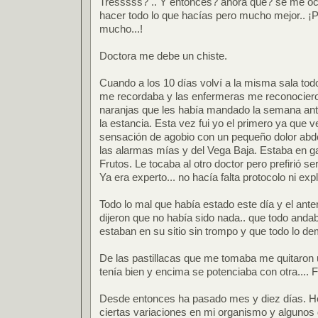
Tresssss? .. Y entonces? ahora que? se me oc
hacer todo lo que hacías pero mucho mejor.. ¡
mucho...!
Doctora me debe un chiste.
Cuando a los 10 días volví a la misma sala todo
me recordaba y las enfermeras me reconociero
naranjas que les había mandado la semana an
la estancia. Esta vez fui yo el primero ya que 
sensación de agobio con un pequeño dolor abd
las alarmas mías y del Vega Baja. Estaba en ga
Frutos. Le tocaba al otro doctor pero prefirió ser
Ya era experto... no hacía falta protocolo ni exp
Todo lo mal que había estado este día y el an
dijeron que no había sido nada.. que todo andab
estaban en su sitio sin trompo y que todo lo de
De las pastillacas que me tomaba me quitaron un
tenía bien y encima se potenciaba con otra.... 
Desde entonces ha pasado mes y diez días. H
ciertas variaciones en mi organismo y algunos