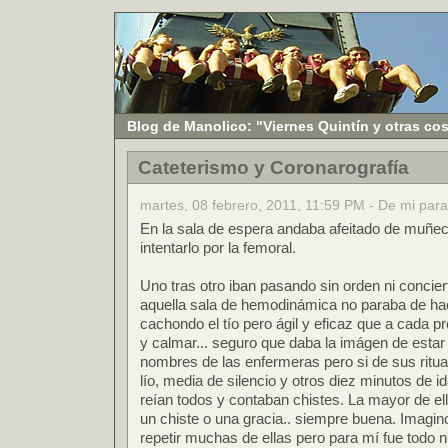
Blog de Manolico: "Viernes Quintín y otras co
Cateterismo y Coronarografía
martes, 08 febrero, 2011, 11:59 PM - De mi para
En la sala de espera andaba afeitado de muñeca
intentarlo por la femoral.
Uno tras otro iban pasando sin orden ni conciert
aquella sala de hemodinámica no paraba de hac
cachondo el tío pero ágil y eficaz que a cada p
y calmar... seguro que daba la imágen de estar
nombres de las enfermeras pero si de sus ritual
lío, media de silencio y otros diez minutos de 
reían todos y contaban chistes. La mayor de el
un chiste o una gracia.. siempre buena. Imagino
repetir muchas de ellas pero para mí fue todo 