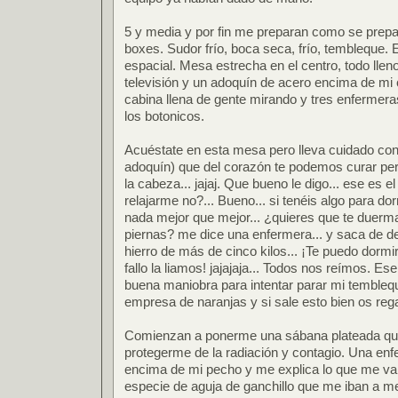
5 y media y por fin me preparan como se prepa
boxes. Sudor frío, boca seca, frío, tembleque.
espacial. Mesa estrecha en el centro, todo llen
televisión y un adoquín de acero encima de mi
cabina llena de gente mirando y tres enfermera
los botonicos.
Acuéstate en esta mesa pero lleva cuidado con 
adoquín) que del corazón te podemos curar pero
la cabeza... jajaj. Que bueno le digo... ese es e
relajarme no?... Bueno... si tenéis algo para d
nada mejor que mejor... ¿quieres que te duerma 
piernas? me dice una enfermera... y saca de 
hierro de más de cinco kilos... ¡Te puedo dormi
fallo la liamos! jajajaja... Todos nos reímos. E
buena maniobra para intentar parar mi tembleq
empresa de naranjas y si sale esto bien os reg
Comienzan a ponerme una sábana plateada que
protegerme de la radiación y contagio. Una en
encima de mi pecho y me explica lo que me va
especie de aguja de ganchillo que me iban a m