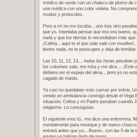
médico de verde con un chaleco de plomo de col
una médica con uno color violeta. No compren
modos y protocolos.
Pero a mí no me tocaba... uno tras otro pasaba
que yo. Intentaba pensar que eso era bueno, qu
nada y que los demás lo necesitaban más que 
¡Celina... aquí to el que sale sale con muelles!..
tienes nada, no te preocupes y deja de temblar.
Las 10, 11, 12, 13.... todas las horas pasaban 
los colorines sale, me mira y me dice.... ¡Este 
debiera ser el espejo del alma... pero yo no es
cagado de miedo.
Ya casi no quedaban más camas por entrar. U
venido en ambulancia conmigo desde el Vega B
situación. Celina y mi Padre pasaban cuando Jul
relajarme. Lo conseguían.
El siguiente eres tú.. me dice una enfermera.
mentalmente para noseque y de nuevo chasco..
entrará antes que yo... Bueno.. son las 5 de la t
equipo ya habían dado de mano.