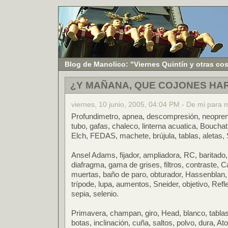
Blog de Manolico: "Viernes Quintín y otras co
¿Y MAÑANA, QUE COJONES HA
viernes, 10 junio, 2005, 04:04 PM - De mi para 
Profundimetro, apnea, descompresión, neopreno
tubo, gafas, chaleco, linterna acuatica, Bouch
Elch, FEDAS, machete, brújula, tablas, aletas, 
Ansel Adams, fijador, ampliadora, RC, baritado, 
diafragma, gama de grises, filtros, contraste,
muertas, baño de paro, obturador, Hassenblan, 
trípode, lupa, aumentos, Sneider, objetivo, Refl
sepia, selenio.
Primavera, champan, giro, Head, blanco, tabla
botas, inclinación, cuña, saltos, polvo, dura, A