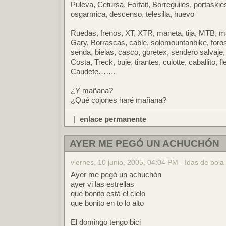
Puleva, Cetursa, Forfait, Borreguiles, portaskie
osgarmica, descenso, telesilla, huevo
Ruedas, frenos, XT, XTR, maneta, tija, MTB, ma
Gary, Borrascas, cable, solomountanbike, foros
senda, bielas, casco, goretex, sendero salvaje, 
Costa, Treck, buje, tirantes, culotte, caballito, fl
Caudete…….
¿Y mañana?
¿Qué cojones haré mañana?
|
enlace permanente
AYER ME PEGÓ UN ACHUCHÓN
viernes, 10 junio, 2005, 04:04 PM - Idas de bola
Ayer me pegó un achuchón
ayer vi las estrellas
que bonito está el cielo
que bonito en to lo alto
El domingo tengo bici