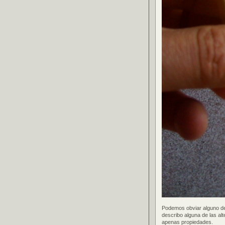
Podemos obviar alguno de
describo alguna de las al
apenas propiedades.