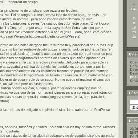
 .... saborear un poxipol.
«
Lun
lar simplemente de un placer que roza la perfección.
ra Poxi Pol no tengo ni la más remota idea de donde sale... es más .. no
2
realmente su nombre.. pero poco importa como llamarlo. oh no?.
9
ía los pantalones al revés fue cuando descubrí este placer. En el kiosco
de “La Concha” (no por estar en la playa de San Sebastián sino por el
16
an “A peseta” (moneda anterior a la actual (2009...euro, por si está crónica
23
..véase Wikipedia http://es.wikipedia.org/wiki/Peseta)
30
dentro de una bolsa alargada fue un invento muy parecido al de Chupa Chup
o que no fue tan rentable debido quizás a que tan solo se podría disfrutar en
dres y el dentista). Imagino que una primera razón por cual meter un polo
Categ
pedir esos desagradables chorretes de colores que solían aparecer los
fé y siempre en la camisa recién estrenada. Del cuello para abajo solo se
Cosa
Con 
e atravesaba la camisa de franela, los pantalones cortos, corría por la
De m
naba inexorablemente en los calcetines blancos de puntilla en una mancha
De m
 al cuadrado de la hipotenusa del helado en cuestión. Afortunadamente y en
Idas 
los eran de agua y solo de un sabor. No me puedo ni imaginar el caos que
Criti
, un twister o peor un pirulo tropical.
a habría podido ser ésa, aunque el posterior devenir empírico nos ha
intas ya que una de las normas principales para la correcta administración
Búsq
nte las pautas temporales como luego veremos. (ostia, éste párrafo lo
rtulia)
car las normas de obligado cumplimiento si de lo de saborear un PoxiPol se
Últim
, sabores, tamaños y colores.. pero tan solo los hay de una forma. Metidos
23 D
termosellada.
ENT
que se trata es de tomar algo refrescante y no de estudiar diseño o aprender
(VEN