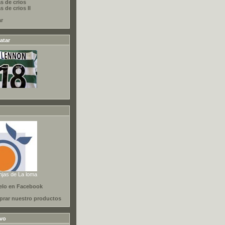
s de crios
 de crios II
ar
atar
njas de La loma
elo en Facebook
rar nuestro productos
ivo