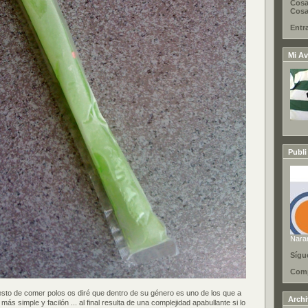
Cosa
Cosas
Entr
Mi Av
Publi
Nara
Sígu
Comp
 esto de comer polos os diré que dentro de su género es uno de los que a
Arch
 más simple y facilón ... al final resulta de una complejidad apabullante si lo