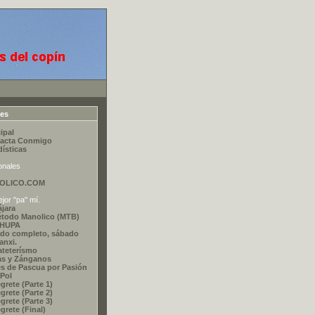
ces
ipal
acta Conmigo
dísticas
onales
OLICO.COM
jor "pa" mí.
ájara
étodo Manolico (MTB)
CHUPA
do completo, sábado
nxi.
ateterísmo
as y Zánganos
s de Pascua por Pasión
 Pol
grete (Parte 1)
grete (Parte 2)
grete (Parte 3)
grete (Final)