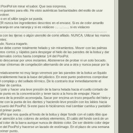
l PoxiPol sin mirar el sabor. Que sea sorpresa.
as ni guantes para ello. He visto auténticas barbaridades del estilo de usar
volver.
o en el sillón según se pueda.
ER nunca los ingredientes descritos en el envase. Si es de color amarillo
anja en una naranja y si es violáceo .... ........... si es violaceo
............................................................... ........................................................
a con las tijeras o algún utensilio de corte afilado. NUNCA. Utilizar las manos
entes.
ado. Nunca tragarlo.
o se debe comer totalmente helado y sin miramientos. Mover con las palmas
os cortos y rápidos para despegar el hielo de las paredes de la bolsa y dar
ervalos cortos hasta completar 1/4 del PoxiPol.
to descansar por unos instantes. Abstenerse de probar ni un solo bocado.
otar síntomas de congelación alternando de una a otra y nunca pasar por la
 relativamente no muy largo veremos por las paredes de la bolsa un líquido
orablemente hacia la base del plástico. En este punto podremos comprobar
l complejo y del sellado térmico. De lo contrario tirar inmediatamente el
biar de camisa.
 polo y hacer una leve presión de la barra helada hacia el cuello cortado de
te punto es la concentración y tener tacto a la hora de empujar. Hacer
era de la presión aconsejada. Sacar por encima un trozo pequeño del hielo y
e con la punta de los dientes y haciendo leve presión con los labios hacia
cuarto del PoxiPol. Si este paso lo hiciéramos mal cambiar camisa y pantalón
 primer punto .
iPol que nos queda al fondo de la bolsa y dejar fundir con el caldo tibio que
r atención a los colores de ambos elementos. El caldo del fondo será de un
 color de la barra aunque nunca de distinto color. De ser distinto color dejar
ión del PoxiPol y hacerse un lavado de estómago. En el plazo de una semana
primer punto.