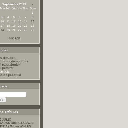
Septiembre 2013
»
Mar
Mié
Jue
Vie
Sáb
Dom
1
3
4
5
6
7
8
10
11
12
13
14
15
17
18
19
20
21
22
24
25
26
27
28
29
06/08/26
orías
s de Crios
dos ruedas gordas
i para alguien
i para mi
de bola
co de pacotilla
ueda
os Artículos
E JULIO
RADAS DIRECTAS WEB
DIDA) Orbea Wild FS