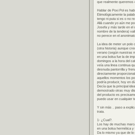
que realmente queremos es
Hablar de Poxi Pol es hab
Etimológicamente la palab
tengo ni puta si es o no 
Allá cuando yo aún me pon
Josefa y más tarde en el 
nombre de la tendera) valí
no perece en el anonimato)
La idea de meter un polo 
(otra historia) aunque cre
verano (según nuestras ma
en una bolsa fue la de im
domingos a la hora del ca
veía una linea continua qu
desnuda pantorrilla y fre
directamente proporcional
aquellos momentos los po
podría producir, hoy en día
Decía que la principal ide
demostrado otras muy dist
del producto es precisame
puedo usar en cualquier te
Y sin más .. paso a expli
trata.
1- ¿Cual?.
Los hay de muchas marcas
en una bolsa hermética y 
Da lo mismo ya que de lo 