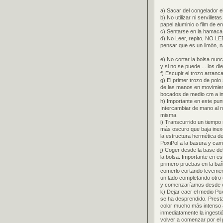
a) Sacar del congelador e
b) No utilizar ni servillet
papel aluminio o film de en
c) Sentarse en la hamaca 
d) No Leer, repito, NO LE
pensar que es un limón, nar
................................ .........
e) No cortar la bolsa nunc
y si no se puede ... los di
f) Escupir el trozo arranc
g) El primer trozo de pol
de las manos en movimient
bocados de medio cm a int
h) Importante en este pun
Intercambiar de mano al n
misma.
i) Transcurrido un tiempo
más oscuro que baja inex
la estructura hermética de
PoxiPol a la basura y cam
j) Coger desde la base del
la bolsa. Importante en es
primero pruebas en la bañ
comerlo cortando levement
un lado completando otro 
y comenzaríamos desde el
k) Dejar caer el medio Pox
se ha desprendido. Presta
color mucho más intenso al
inmediatamente la ingest
volver a comenzar por el 