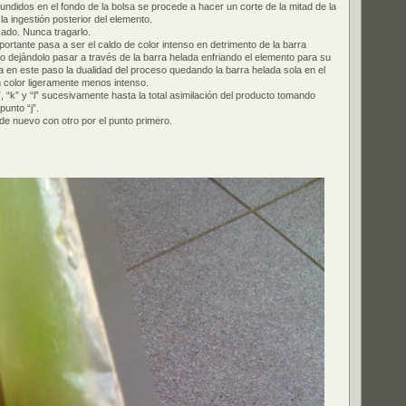
undidos en el fondo de la bolsa se procede a hacer un corte de la mitad de la
r la ingestión posterior del elemento.
cado. Nunca tragarlo.
portante pasa a ser el caldo de color intenso en detrimento de la barra
do dejándolo pasar a través de la barra helada enfriando el elemento para su
ina en este paso la dualidad del proceso quedando la barra helada sola en el
n color ligeramente menos intenso.
”, “k” y “l” sucesivamente hasta la total asimilación del producto tomando
punto “j”.
e nuevo con otro por el punto primero.