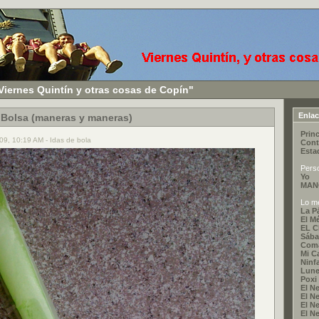
Viernes Quintín y otras cosas de Copín"
Enla
e Bolsa (maneras y maneras)
Princ
09, 10:19 AM - Idas de bola
Cont
Esta
Pers
Yo
MAN
Lo me
La P
El M
EL 
Sába
Coma
Mi C
Ninf
Lune
Poxi
El Ne
El Ne
El Ne
El Ne