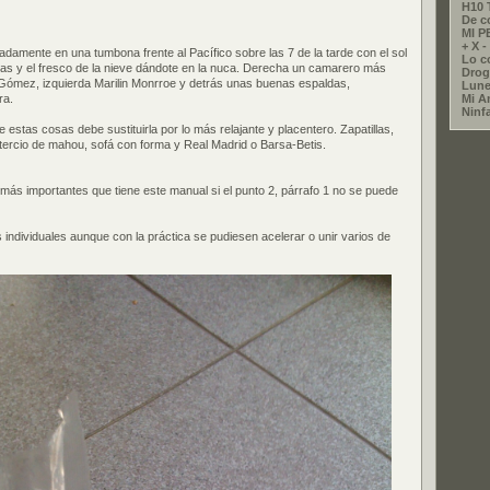
H10 
De c
MI 
+ X - 
adamente en una tumbona frente al Pacífico sobre las 7 de la tarde con el sol
Lo co
as y el fresco de la nieve dándote en la nuca. Derecha un camarero más
Drog
Gómez, izquierda Marilin Monrroe y detrás unas buenas espaldas,
Lune
ra.
Mi A
Ninf
estas cosas debe sustituirla por lo más relajante y placentero. Zapatillas,
 tercio de mahou, sofá con forma y Real Madrid o Barsa-Betis.
más importantes que tiene este manual si el punto 2, párrafo 1 no se puede
 individuales aunque con la práctica se pudiesen acelerar o unir varios de