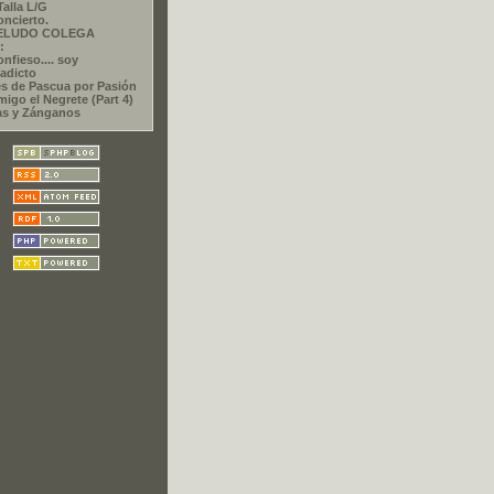
Talla L/G
oncierto.
PELUDO COLEGA
:
nfieso.... soy
adicto
s de Pascua por Pasión
migo el Negrete (Part 4)
as y Zánganos