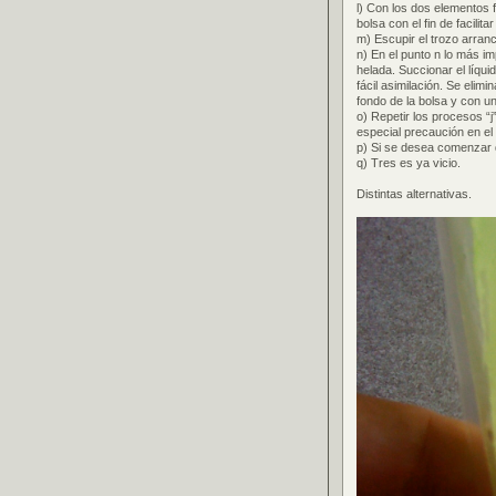
l) Con los dos elementos f
bolsa con el fin de facilita
m) Escupir el trozo arran
n) En el punto n lo más im
helada. Succionar el líqui
fácil asimilación. Se elim
fondo de la bolsa y con u
o) Repetir los procesos “j
especial precaución en el 
p) Si se desea comenzar d
q) Tres es ya vicio.
Distintas alternativas.