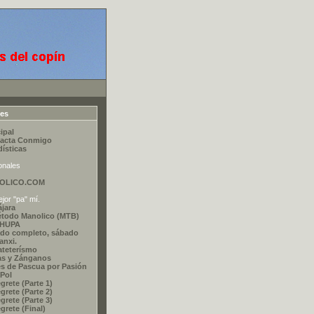
ces
ipal
acta Conmigo
dísticas
onales
OLICO.COM
jor "pa" mí.
ájara
étodo Manolico (MTB)
CHUPA
do completo, sábado
nxi.
ateterísmo
as y Zánganos
s de Pascua por Pasión
 Pol
grete (Parte 1)
grete (Parte 2)
grete (Parte 3)
grete (Final)