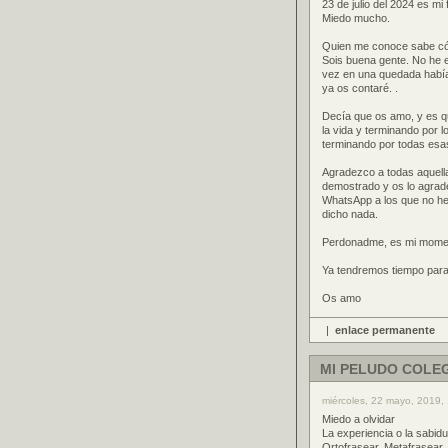
23 de julio del 2024 es m
Miedo mucho.
Quien me conoce sabe cóm
Sois buena gente. No he 
vez en una quedada había
ya os contaré. .
Decía que os amo, y es q
la vida y terminando por 
terminando por todas esa
Agradezco a todas aquell
demostrado y os lo agrad
WhatsApp a los que no he 
dicho nada.
Perdonadme, es mi momento
Ya tendremos tiempo para 
Os amo
|
enlace permanente
MI PELUDO COLE
miércoles, 22 mayo, 2019, 
Miedo a olvidar
La experiencia o la sabidu
Ortofrasear, Metafrasear