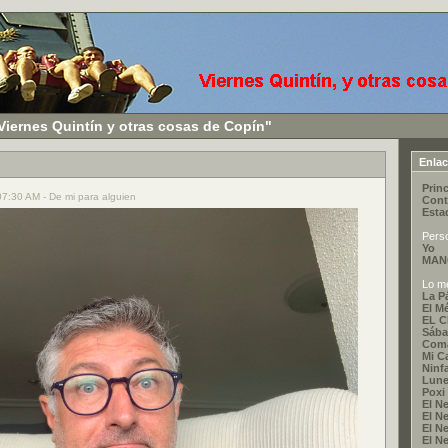
Viernes Quintín y otras cosas de Copín"
Enla
Princ
 07:30 AM - De mi para alguien
Cont
Esta
Pers
Yo
MAN
Lo me
La P
El M
EL 
Sába
Coma
Mi C
Ninf
Lune
Poxi
El Ne
El Ne
El Ne
El Ne