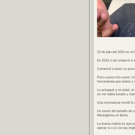
23 de julio del 2024 es m
En 2015 o así empecé a se
Comencé a tener un poco d
Poco a poco fui a peor. U
herramienta que tantos y
Lo achaqué a mi edad, el 
se me había luxado y mal
Una resonancia reveló lo 
Un tumor del tamaño de un
Meningioma se llama.
La buena noticia es que 
operar si o sí con las impl