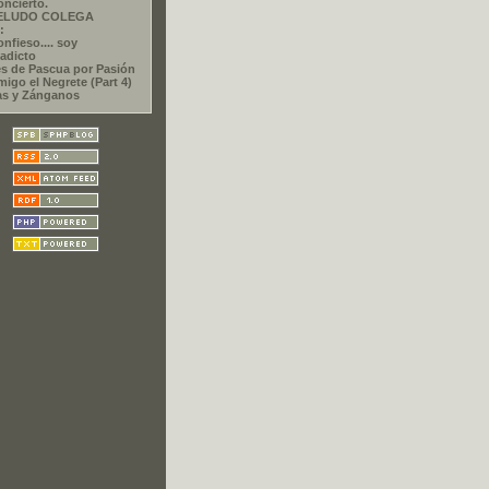
oncierto.
PELUDO COLEGA
:
nfieso.... soy
adicto
s de Pascua por Pasión
migo el Negrete (Part 4)
as y Zánganos