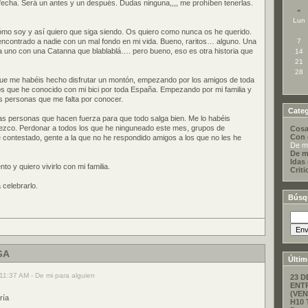
i fecha. Será un antes y un después. Dudas ninguna,,,, me prohíben tenerlas.
«
Lun
o soy y así quiero que siga siendo. Os quiero como nunca os he querido.
encontrado a nadie con un mal fondo en mi vida. Bueno, raritos… alguno. Una
7
 uno con una Catanna que blablablá…. pero bueno, eso es otra historia que
14
21
28
ue me habéis hecho disfrutar un montón, empezando por los amigos de toda
los que he conocido con mi bici por toda España. Empezando por mi familia y
s personas que me falta por conocer.
Categ
as personas que hacen fuerza para que todo salga bien. Me lo habéis
ezco. Perdonar a todos los que he ninguneado este mes, grupos de
Cosa
Con 
contestado, gente a la que no he respondido amigos a los que no les he
De mi
De m
Idas
 y quiero vivirlo con mi familia.
Criti
celebrarlo.
Búsq
GA
Últim
11:37 AM - De mi para alguien
23 D
ENT
(VEN
ría
H10 