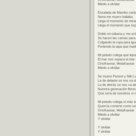
Miedo a olvidar
Ensalada de Mambo cant
Nena me muero bailaba
Llega el momento de mirar
Llega el momento que es
Doblo mi sábana y me ec
Se hacen las camas para 
Colgando la ropa para igu
Poniendo la tapa que huel
Mi peludo colega que lejos
El mar nos separa el mar
Ortofrasear, Metafrasear
Miedo a olvidar
Se muere Punset y Niki L
La de delante se nos va d
La de detrás se nos va d
Nuestra generación florec
Que será de nosotros si 
Mi peludo colega si más te
Querría comerte como una
Ortofrasear, Metafrasear
Miedo a olvidar
Y olvidar
Y olvidar
Y olvidar