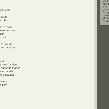
De c
MI 
+ X - 
Lo co
aba Moré
Drog
Lune
 atrás
Mi A
peraba
Ninf
ho a soñar
estar en paz
alar
e mal
 te has ido
 nos ha unido
auda
e nuestra vista
e nuestras manos
e en la vida
no la usamos!
 viera
 fiera