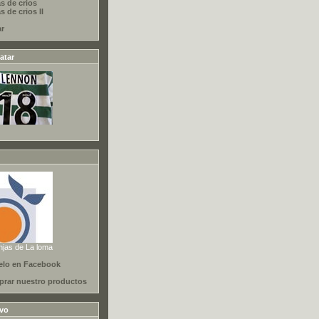
s de crios
 de crios II
ar
atar
njas de La loma
elo en Facebook
rar nuestro productos
ivo