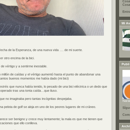
Cosa
Cosas
Entr
Mi Av
i fecha de la Esperanza, de una nueva vida …. de mi suerte.
r otro encima de la bici.
Publi
e vértigo y a sentirme inestable.
n millón de caídas y el vértigo aumentó hasta el punto de abandonar una
 tantos buenos momentos me había dado (mi bici)
estrés que nunca había tenido, lo pesado de una bici eléctrica o un dedo que
 operado tras una tonta caída…que iluso.
que no imaginaba pero tantas incógnitas despejaba.
Nara
a pelota de golf se aloja en uno de los peores lugares de mi cráneo.
Sígu
Comp
parece ser benigno y crece muy lentamente; la mala es que me tienen que
icaciones que ello conlleva.
Arch