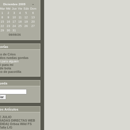
Diciembre 2009
»
Mar
Mié
Jue
Vie
Sáb
Dom
1
2
3
4
5
6
8
9
10
11
12
13
15
16
17
18
19
20
22
23
24
25
26
27
29
30
31
08/08/26
orías
s de Crios
dos ruedas gordas
 para alguien
i para mi
 de bola
co de pacotilla
ueda
os Artículos
E JULIO
RADAS DIRECTAS WEB
DIDA) Orbea Wild FS
Talla L/G