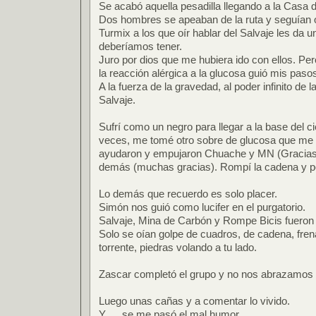
Se acabó aquella pesadilla llegando a la Casa 
Dos hombres se apeaban de la ruta y seguían 
Turmix a los que oír hablar del Salvaje les da u
deberíamos tener.
Juro por dios que me hubiera ido con ellos. Pero
la reacción alérgica a la glucosa guió mis pasos
A la fuerza de la gravedad, al poder infinito de 
Salvaje.
Sufrí como un negro para llegar a la base del c
veces, me tomé otro sobre de glucosa que me d
ayudaron y empujaron Chuache y MN (Gracias,
demás (muchas gracias). Rompí la cadena y p
Lo demás que recuerdo es solo placer.
Simón nos guió como lucifer en el purgatorio.
Salvaje, Mina de Carbón y Rompe Bicis fueron
Solo se oían golpe de cuadros, de cadena, fren
torrente, piedras volando a tu lado.
Zascar completó el grupo y no nos abrazamo
Luego unas cañas y a comentar lo vivido.
Y…. se me pasó el mal humor.