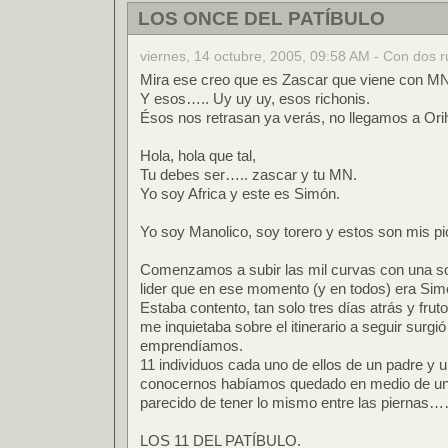
LOS ONCE DEL PATÍBULO
viernes, 14 octubre, 2005, 09:58 AM - Con dos 
Mira ese creo que es Zascar que viene con MN
Y esos….. Uy uy uy, esos richonis.
Ésos nos retrasan ya verás, no llegamos a Orih
Hola, hola que tal,
Tu debes ser….. zascar y tu MN.
Yo soy Africa y este es Simón.
Yo soy Manolico, soy torero y estos son mis 
Comenzamos a subir las mil curvas con una sol
lider que en ese momento (y en todos) era Sim
Estaba contento, tan solo tres días atrás y fr
me inquietaba sobre el itinerario a seguir surg
emprendíamos.
11 individuos cada uno de ellos de un padre y 
conocernos habíamos quedado en medio de una 
parecido de tener lo mismo entre las piernas……
LOS 11 DEL PATÍBULO.