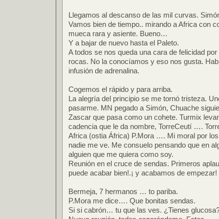
Llegamos al descanso de las mil curvas. Simón
Vamos bien de tiempo.. mirando a Africa con c
mueca rara y asiente. Bueno…
Y a bajar de nuevo hasta el Paleto.
A todos se nos queda una cara de felicidad por
rocas. No la conocíamos y eso nos gusta. Ha
infusión de adrenalina.
Cogemos el rápido y para arriba.
La alegría del principio se me tornó tristeza. 
pasarme. MN pegado a Simón, Chuache siguiend
Zascar que pasa como un cohete. Turmix levan
cadencia que le da nombre, TorreCeutí …. TorreC
Africa (ostia África) P.Mora …. Mi moral por los
nadie me ve. Me consuelo pensando que en alg
alguien que me quiera como soy.
Reunión en el cruce de sendas. Primeros aplau
puede acabar bien!.¡ y acabamos de empezar!
Bermeja, 7 hermanos … to pariba.
P.Mora me dice…. Que bonitas sendas.
Si si cabrón… tu que las ves. ¿Tienes glucosa?