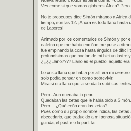
Nueva reunión, todos esperándome. Fotos.
Ves como si que somos globeros África? Pero 
No te preocupes dice Simón mirando a Africa 
tiempo, son las 12. ¡Ahora es todo llano hasta 
de Labores!
Animado por los comentarios de Simón y por el
cafeína que me había endiñao me puse a ritmo
fue empinando la cosa hasta ángulos de difícil tr
profundísimas que hacían de mi bici un lastre y
¿¿¿¿Llano???? Llano es el pueblo, aquello era
Lo único llano que había por allí era mi cereb
solo podía pensar en como sobrevivir.
Mira si era llana que la senda la subí casi ente
Pero . Aun quedaba lo peor.
Quedaban las zetas que le había oído a Simón.
Pero… ¿Qué coño eran las zetas?
Pues como su propio nombre indica, las zetas s
abecedario, que traducido a mi penosa situación 
guinda, el postre o la puntilla.