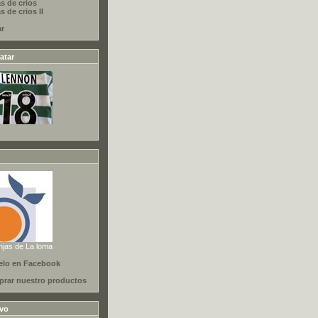
s de crios
 de crios II
ar
atar
njas de La loma
elo en Facebook
rar nuestro productos
ivo