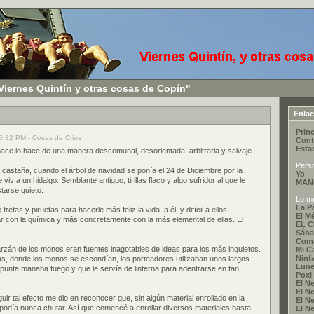
Viernes Quintín y otras cosas de Copín"
Enla
Princ
5:32 PM - Cosas de Crios
Cont
Esta
ace lo hace de una manera descomunal, desorientada, arbitraria y salvaje.
Pers
a castaña, cuando el árbol de navidad se ponía el 24 de Diciembre por la
Yo
vía un hidalgo. Semblante antiguo, tirillas flaco y algo sufridor al que le
MAN
tarse quieto.
Lo me
La P
etas y piruetas para hacerle más feliz la vida, a él, y difícil a ellos.
El M
r con la química y más concretamente con la más elemental de ellas. El
EL 
Sába
Coma
arzán de los monos eran fuentes inagotables de ideas para los más inquietos.
Mi C
Ninf
tas, donde los monos se escondían, los porteadores utilizaban unos largos
Lune
unta manaba fuego y que le servía de linterna para adentrarse en tan
Poxi
El Ne
El Ne
uir tal efecto me dio en reconocer que, sin algún material enrollado en la
El Ne
o podía nunca chutar. Así que comencé a enrollar diversos materiales hasta
El Ne