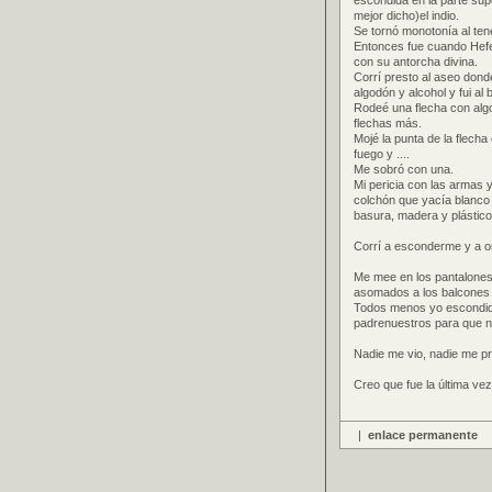
escondida en la parte sup
mejor dicho)el indio.
Se tornó monotonía al ten
Entonces fue cuando Hefes
con su antorcha divina.
Corrí presto al aseo don
algodón y alcohol y fui al
Rodeé una flecha con algo
flechas más.
Mojé la punta de la flech
fuego y ....
Me sobró con una.
Mi pericia con las armas y
colchón que yacía blanco 
basura, madera y plástico h
Corrí a esconderme y a or
Me mee en los pantalones
asomados a los balcones 
Todos menos yo escondido
padrenuestros para que n
Nadie me vio, nadie me pr
Creo que fue la última ve
|
enlace permanente