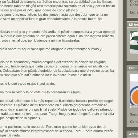
Cosa
 su facilidad de manejo, su fácil de encontrar, su durabilidad con las llamas,
Cosas
o necesitaba de ningún otro material para sujetarlo en el palo y por un bonito
e decanté por el PVC, más conocido como plástico.
Entr
os unos días muy felices los dos juntos hasta que descubrí que tenía un
si en un principio fue un gran descubrimiento, a la postre fue su fin.
Mi Av
lladas en el palo y cuando más ardía, el plástico empezaba a gotear como si
ra. Aunque lo que goteaba no era precisamente agua si no una lágrima ardiente
ruido infernal que, por lo menos a mi, me hipnotizaba.
 ejercía sobre mi aquel ruido que me obligaba a experimentar nuevas y
cia de la secadora y mucho después del atizador, la colada se colgaba
 desuso, tendederos que cada vecino (en desuso) teníamos en el patio de
Publi
. Colocabansé un plástico cubridor de la colada para que el vecino de arriba
la ropa que aún salía húmeda de la lavadora. Y ese fue mi fin.
rrió lo que ya os estáis imaginando.
ión toda mi vida y la de este día lo heredarán mis hijos.
ue de tal calibre que ni la más reputada filarmónica hubiera podido conseguir
delirante. El plástico de mi tendedero en el cuarto gorgoteaba armonioso
Nara
segundo y al primero y por fin al suelo. Pitidos de todos los calibres silbando
 caída de meteoritos se tratase. Fuego fuego y más fuego. Jamás en la vida
Sígu
que desperté de la hipnosis.
Comp
e me pusieron, no lo recuerdo. Pero creo que no he tenido reyes desde
jó al salario mínimo interprofesional de la época. Total ... para cuatro jerséis
Arch
ragas de nada.