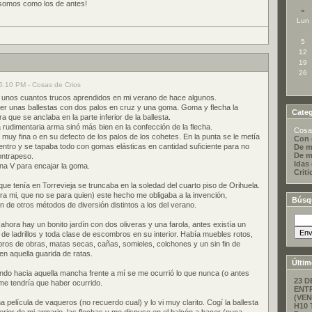
somos como los de antes!
«
Lun
5
12
19
26
5:10 PM - Cosas de Crios
n unos cuantos trucos aprendidos en mi verano de hace algunos.
cer unas ballestas con dos palos en cruz y una goma. Goma y flecha la
Categ
a que se anclaba en la parte inferior de la ballesta.
 rudimentaria arma sinó más bien en la confección de la flecha.
Cosa
muy fina o en su defecto de los palos de los cohetes. En la punta se le metía
Con 
ntro y se tapaba todo con gomas elásticas en cantidad suficiente para no
De m
De m
ontrapeso.
Idas
una V para encajar la goma.
Criti
d que tenía en Torrevieja se truncaba en la soledad del cuarto piso de Orihuela.
 mi, que no se para quien) este hecho me obligaba a la invención,
Búsq
n de otros métodos de diversión distintos a los del verano.
 ahora hay un bonito jardín con dos oliveras y una farola, antes existía un
de ladrillos y toda clase de escombros en su interior. Había muebles rotos,
ros de obras, matas secas, cañas, somieles, colchones y un sin fin de
en aquella guarida de ratas.
Últim
ndo hacia aquella mancha frente a mí se me ocurrió lo que nunca (o antes
23 D
me tendría que haber ocurrido.
ENT
(VEN
 película de vaqueros (no recuerdo cual) y lo vi muy clarito. Cogí la ballesta
H10 