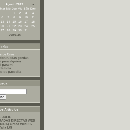
Agosto 2013
»
Mar
Mié
Jue
Vie
Sáb
Dom
1
2
3
4
6
7
8
9
10
11
13
14
15
16
17
18
20
21
22
23
24
25
27
28
29
30
31
06/08/26
orías
s de Crios
dos ruedas gordas
i para alguien
i para mi
 de bola
co de pacotilla
ueda
os Artículos
E JULIO
RADAS DIRECTAS WEB
DIDA) Orbea Wild FS
Talla L/G