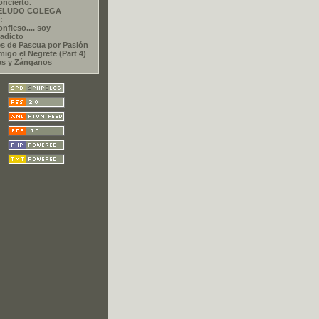
oncierto.
PELUDO COLEGA
:
nfieso.... soy
adicto
s de Pascua por Pasión
migo el Negrete (Part 4)
as y Zánganos