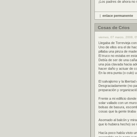
¡Los padres de ahora no 
|
enlace permanente
Cosas de Crios
viernes, 07 marzo, 2008, 0
Llegaba de Torrevieja co
Uno de ellos era el de ha
pillaba una pinza de mader
El truco no estaba en esta
Debía de ser de una caña 
una púa clavada hacia ade
hacer daño y actuar de c
En la otra punta (o culo) 
El salvajismo y la liberta
Desgraciadamente (no para
preparación y organizació
Frente a mi edificio donde
solar vallado con un muro 
bolsas de basura, escomb
cosas que la gente tiraba 
Asomado al balcón y mira
que lo hubiera hecho) se 
Hacía poco había visto una