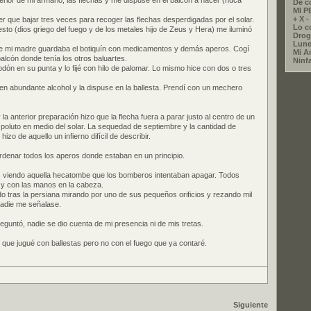
erior de mi armario, las flechas y me dispuse en el balcón a hacer (nuca
De c
MI 
+ X - 
er que bajar tres veces para recoger las flechas desperdigadas por el solar.
Lo co
to (dios griego del fuego y de los metales hijo de Zeus y Hera) me iluminó
Drog
Lune
de mi madre guardaba el botiquín con medicamentos y demás aperos. Cogí
Mi A
 balcón donde tenía los otros baluartes.
Ninf
dón en su punta y lo fijé con hilo de palomar. Lo mismo hice con dos o tres
a en abundante alcohol y la dispuse en la ballesta. Prendí con un mechero
 la anterior preparación hizo que la flecha fuera a parar justo al centro de un
poluto en medio del solar. La sequedad de septiembre y la cantidad de
izo de aquello un infierno difícil de describir.
denar todos los aperos donde estaban en un principio.
 viendo aquella hecatombe que los bomberos intentaban apagar. Todos
y con las manos en la cabeza.
 tras la persiana mirando por uno de sus pequeños orificios y rezando mil
adie me señalase.
eguntó, nadie se dio cuenta de mi presencia ni de mis tretas.
z que jugué con ballestas pero no con el fuego que ya contaré.
Siguiente