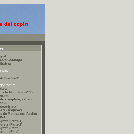
ces
ipal
acta Conmigo
dísticas
onales
OLICO.COM
jor "pa" mí.
ájara
étodo Manolico (MTB)
CHUPA
do completo, sábado
nxi.
ateterísmo
as y Zánganos
s de Pascua por Pasión
 Pol
grete (Parte 1)
grete (Parte 2)
grete (Parte 3)
grete (Final)