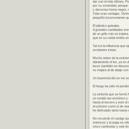
dar con el más idóneo. Por
por su voracidad, porque n
y decoroso humo negro, m
Todo eran ventajas. Vivim
pequeño inconveniente que 
El plástico goteaba.
A grandes cantidades enro
de un grifo roto se trata
que en su caída emitía un 
Tal era la influencia que
excitantes tretas.
Mucho antes de la existen
diariamente el los, ya en
luces (también en desuso)
no mojara al de abajo con 
Un buen/mal día se me ocu
El fuego ha sido mi perdic
La sinfonía que se formó f
un sonido tan armónico y 
hasta el tercero y este al 
al unísono como si de una
he disfrutado tanto hasta 
No recuerdo el castigo qu
entonces y la paga se reba
cinco camisetas y seis b