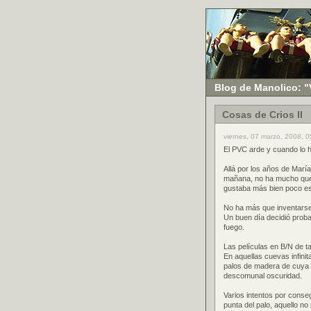
Blog de Manolico: "
Cosas de Crios II
viernes, 07 marzo, 2008, 0
El PVC arde y cuando lo h
Allá por los años de Marí
mañana, no ha mucho que vi
gustaba más bien poco es
No ha más que inventarse tr
Un buen día decidió proba
fuego.
Las películas en B/N de t
En aquellas cuevas infini
palos de madera de cuya p
descomunal oscuridad.
Varios intentos por conseg
punta del palo, aquello n