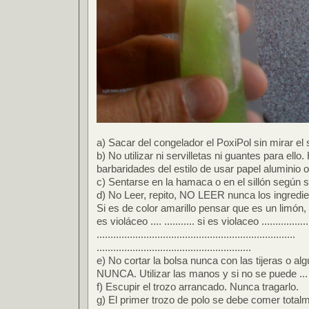
a) Sacar del congelador el PoxiPol sin mirar el
b) No utilizar ni servilletas ni guantes para ello
barbaridades del estilo de usar papel aluminio o
c) Sentarse en la hamaca o en el sillón según 
d) No Leer, repito, NO LEER nunca los ingredie
Si es de color amarillo pensar que es un limón,
es violáceo .... ........... si es violaceo ...................
........................................................................
........................................................
e) No cortar la bolsa nunca con las tijeras o algú
NUNCA. Utilizar las manos y si no se puede ... 
f) Escupir el trozo arrancado. Nunca tragarlo.
g) El primer trozo de polo se debe comer total