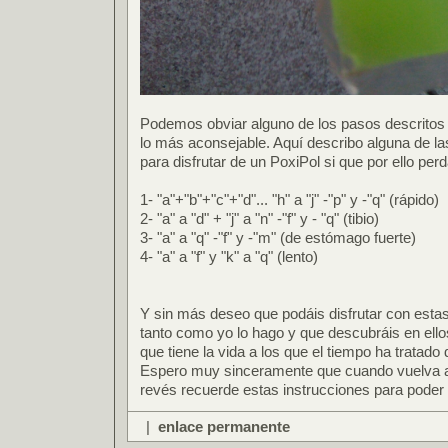
Podemos obviar alguno de los pasos descritos
lo más aconsejable. Aquí describo alguna de la
para disfrutar de un PoxiPol si que por ello p
1- "a"+"b"+"c"+"d"... "h" a "j" -"p" y -"q" (rápido)
2- "a" a "d" + "j" a "n" -"f" y - "q" (tibio)
3- "a" a "q" -"f" y -"m" (de estómago fuerte)
4- "a" a "f" y "k" a "q" (lento)
Y sin más deseo que podáis disfrutar con estas
tanto como yo lo hago y que descubráis en ello
que tiene la vida a los que el tiempo ha tratado 
Espero muy sinceramente que cuando vuelva a
revés recuerde estas instrucciones para poder
|
enlace permanente