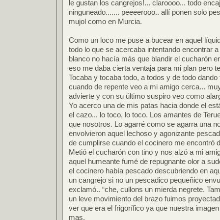
le gustan los cangrejos!... claroooo... todo enc
ninguneado....... peeeerooo.. allí ponen solo p
mujol como en Murcia.
Como un loco me puse a bucear en aquel líquid
todo lo que se acercaba intentando encontrar 
blanco no hacía más que blandir el cucharón e
eso me daba cierta ventaja para mi plan pero 
Tocaba y tocaba todo, a todos y de todo dando
cuando de repente veo a mi amigo cerca... muy
advierte y con su último suspiro veo como alarg
Yo acerco una de mis patas hacia donde el est
el cazo... lo toco, lo toco. Los amantes de Teru
que nosotros. Lo agarré como se agarra una no
envolvieron aquel lechoso y agonizante pescadi
de cumplirse cuando el cocinero me encontró d
Metió el cucharón con tino y nos alzó a mi am
aquel humeante fumé de repugnante olor a sudo
el cocinero había pescado descubriendo en aq
un cangrejo si no un pescadico pequeñico envue
exclamó.. “che, cullons un mierda negrete. Tamb
un leve movimiento del brazo fuimos proyectad
ver que era el frigorífico ya que nuestra imag
mas.