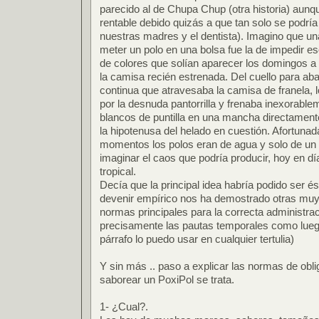
parecido al de Chupa Chup (otra historia) aunq
rentable debido quizás a que tan solo se podría
nuestras madres y el dentista). Imagino que un
meter un polo en una bolsa fue la de impedir 
de colores que solían aparecer los domingos a 
la camisa recién estrenada. Del cuello para aba
continua que atravesaba la camisa de franela, l
por la desnuda pantorrilla y frenaba inexorable
blancos de puntilla en una mancha directament
la hipotenusa del helado en cuestión. Afortuna
momentos los polos eran de agua y solo de un
imaginar el caos que podría producir, hoy en día
tropical.
Decía que la principal idea habría podido ser és
devenir empírico nos ha demostrado otras muy 
normas principales para la correcta administra
precisamente las pautas temporales como lueg
párrafo lo puedo usar en cualquier tertulia)
Y sin más .. paso a explicar las normas de obli
saborear un PoxiPol se trata.
1- ¿Cual?.