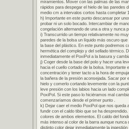
miramientos. Mover con las palmas de las ma
rápidos para despegar el hielo de las paredes 
medio cm a intervalos cortos hasta completar 1
h) Importante en este punto descansar por uno
probar ni un solo bocado. Intercambiar de mano
congelación alternando de una a otra y nunca 
i) Transcurrido un tiempo relativamente no muy
paredes de la bolsa un líquido más oscuro que
la base del plástico. En este punto podremos c
hermética del complejo y del sellado térmico. De 
inmediatamente el PoxiPol a la basura y cambi
j) Coger desde la base del polo y hacer una lev
hacia el cuello cortado de la bolsa. Importante 
concentración y tener tacto a la hora de empuj
la bañera de la presión aconsejada. Sacar por
hielo y comerlo cortando levemente con la punt
leve presión con los labios hacia un lado compl
PoxiPol. Si este paso lo hiciéramos mal cambi
comenzaríamos desde el primer punto .
k) Dejar caer el medio PoxiPol que nos queda al
fundir con el caldo tibio que se ha desprendido.
colores de ambos elementos. El caldo del fond
más intenso al color de la barra aunque nunca d
distinto color dejar inmediatamente la ingestió