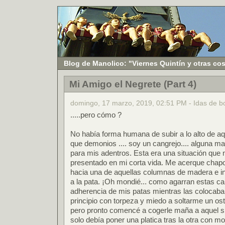
Blog de Manolico: "Viernes Quintín y otras co
Mi Amigo el Negrete (Part 4)
domingo, 17 marzo, 2019, 02:51 PM - Idas de b
.....pero cómo ?
No había forma humana de subir a lo alto de aq
que demonios .... soy un cangrejo.... alguna m
para mis adentros. Esta era una situación que
presentado en mi corta vida. Me acerque chapo
hacia una de aquellas columnas de madera e i
a la pata. ¡Oh mondié... como agarran estas can
adherencia de mis patas mientras las colocaba
principio con torpeza y miedo a soltarme un ost
pero pronto comencé a cogerle maña a aquel s
solo debía poner una platica tras la otra con m