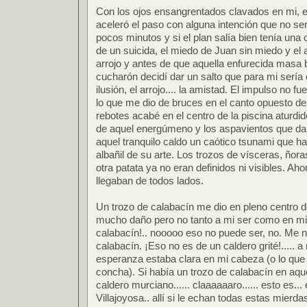
Con los ojos ensangrentados clavados en mi, en
aceleró el paso con alguna intención que no ser
pocos minutos y si el plan salía bien tenía una 
de un suicida, el miedo de Juan sin miedo y el arro
arrojo y antes de que aquella enfurecida masa b
cucharón decidí dar un salto que para mi sería e
ilusión, el arrojo.... la amistad. El impulso no 
lo que me dio de bruces en el canto opuesto de 
rebotes acabé en el centro de la piscina aturdid
de aquel energúmeno y los aspavientos que da
aquel tranquilo caldo un caótico tsunami que h
albañil de su arte. Los trozos de vísceras, ñor
otra patata ya no eran definidos ni visibles. Aho
llegaban de todos lados.
Un trozo de calabacín me dio en pleno centro 
mucho daño pero no tanto a mi ser como en mi 
calabacín!.. nooooo eso no puede ser, no. Me 
calabacín. ¡Eso no es de un caldero grité!..... a n
esperanza estaba clara en mi cabeza (o lo que 
concha). Si había un trozo de calabacín en aqu
caldero murciano...... claaaaaaro...... esto es..
Villajoyosa.. allí si le echan todas estas mierdas