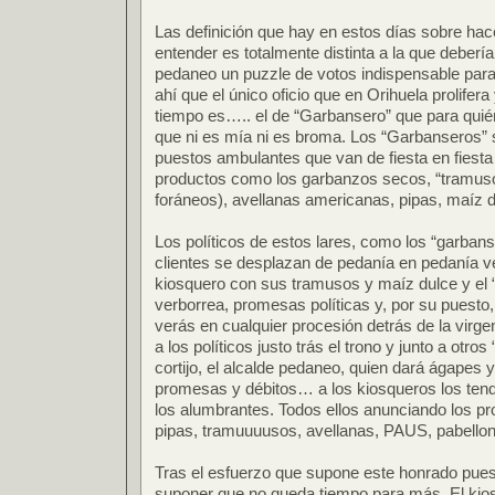
Las definición que hay en estos días sobre hace
entender es totalmente distinta a la que deberí
pedaneo un puzzle de votos indispensable par
ahí que el único oficio que en Orihuela prolife
tiempo es….. el de “Garbansero” que para quié
que ni es mía ni es broma. Los “Garbanseros”
puestos ambulantes que van de fiesta en fiesta
productos como los garbanzos secos, “tramuso
foráneos), avellanas americanas, pipas, maíz 
Los políticos de estos lares, como los “garban
clientes se desplazan de pedanía en pedanía 
kiosquero con sus tramusos y maíz dulce y el “
verborrea, promesas políticas y, por su puesto, 
verás en cualquier procesión detrás de la virg
a los políticos justo trás el trono y junto a otr
cortijo, el alcalde pedaneo, quien dará ágapes 
promesas y débitos… a los kiosqueros los tendr
los alumbrantes. Todos ellos anunciando los p
pipas, tramuuuusos, avellanas, PAUS, pabellon
Tras el esfuerzo que supone este honrado pues
suponer que no queda tiempo para más. El kio