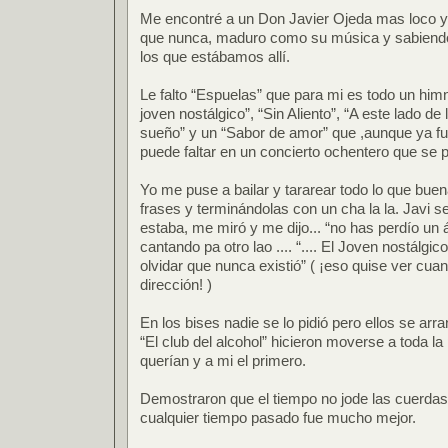
Me encontré a un Don Javier Ojeda mas loco 
que nunca, maduro como su música y sabiend
los que estábamos allí.
Le falto “Espuelas” que para mi es todo un himno..
joven nostálgico”, “Sin Aliento”, “A este lado de 
sueño” y un “Sabor de amor” que ,aunque ya f
puede faltar en un concierto ochentero que se p
Yo me puse a bailar y tararear todo lo que b
frases y terminándolas con un cha la la. Javi se
estaba, me miró y me dijo... “no has perdío un 
cantando pa otro lao .... “.... El Joven nostálgico
olvidar que nunca existió” ( ¡eso quise ver cu
dirección! )
En los bises nadie se lo pidió pero ellos se arr
“El club del alcohol” hicieron moverse a toda la
querían y a mi el primero.
Demostraron que el tiempo no jode las cuerdas 
cualquier tiempo pasado fue mucho mejor.