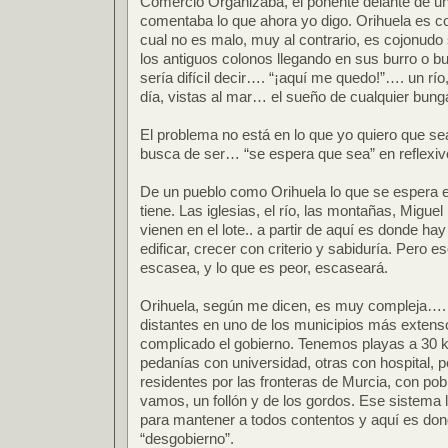
Comercio Organizaba, el ponente delante de u
comentaba lo que ahora yo digo. Orihuela es 
cual no es malo, muy al contrario, es cojonudo 
los antiguos colonos llegando en sus burro o b
sería difícil decir…. “¡aquí me quedo!”…. un r
día, vistas al mar… el sueño de cualquier bu
El problema no está en lo que yo quiero que sea
busca de ser… “se espera que sea” en reflexi
De un pueblo como Orihuela lo que se espera e
tiene. Las iglesias, el río, las montañas, Migue
vienen en el lote.. a partir de aquí es donde h
edificar, crecer con criterio y sabiduría. Pero
escasea, y lo que es peor, escaseará.
Orihuela, según me dicen, es muy compleja….
distantes en uno de los municipios más extens
complicado el gobierno. Tenemos playas a 30 k
pedanías con universidad, otras con hospital,
residentes por las fronteras de Murcia, con po
vamos, un follón y de los gordos. Ese sistema l
para mantener a todos contentos y aquí es don
“desgobierno”.