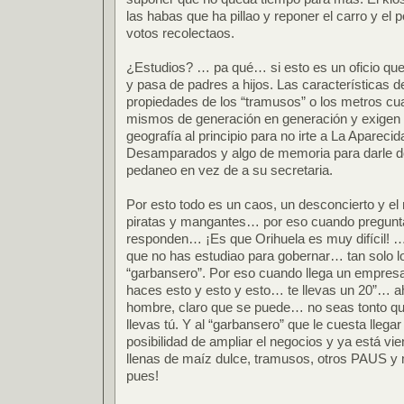
las habas que ha pillao y reponer el carro y el p
votos recolectaos.
¿Estudios? … pa qué… si esto es un oficio que
y pasa de padres a hijos. Las características d
propiedades de los “tramusos” o los metros c
mismos de generación en generación y exigen
geografía al principio para no irte a La Apareci
Desamparados y algo de memoria para darle do
pedaneo en vez de a su secretaria.
Por esto todo es un caos, un desconcierto y el
piratas y mangantes… por eso cuando pregunt
responden… ¡Es que Orihuela es muy difícil! …
que no has estudiao para gobernar… tan solo l
“garbansero”. Por eso cuando llega un empresar
haces esto y esto y esto… te llevas un 20”… ah
hombre, claro que se puede… no seas tonto que 
llevas tú. Y al “garbansero” que le cuesta llegar
posibilidad de ampliar el negocios y ya está vien
llenas de maíz dulce, tramusos, otros PAUS 
pues!