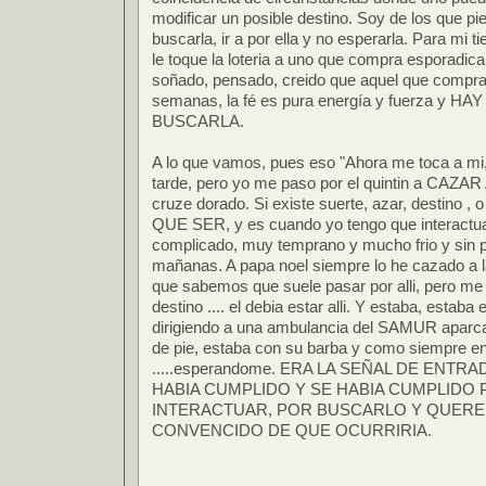
modificar un posible destino. Soy de los que p
buscarla, ir a por ella y no esperarla. Para mi 
le toque la loteria a uno que compra esporadica
soñado, pensado, creido que aquel que compra 
semanas, la fé es pura energía y fuerza y
BUSCARLA.
A lo que vamos, pues eso "Ahora me toca a mi,
tarde, pero yo me paso por el quintin a CAZA
cruze dorado. Si existe suerte, azar, destino 
QUE SER, y es cuando yo tengo que interactua
complicado, muy temprano y mucho frio y sin p
mañanas. A papa noel siempre lo he cazado a 
que sabemos que suele pasar por alli, pero me da
destino .... el debia estar alli. Y estaba, estaba
dirigiendo a una ambulancia del SAMUR aparca
de pie, estaba con su barba y como siempre en 
.....esperandome. ERA LA SEÑAL DE ENT
HABIA CUMPLIDO Y SE HABIA CUMPLIDO 
INTERACTUAR, POR BUSCARLO Y QUERE
CONVENCIDO DE QUE OCURRIRIA.