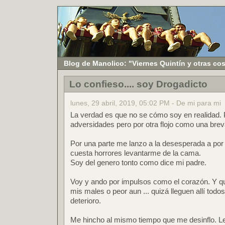
Blog de Manolico: "Viernes Quintín y otras co
Lo confieso.... soy Drogadicto
lunes, 29 abril, 2019, 05:02 PM - De mi para mi
La verdad es que no se cómo soy en realidad. P
adversidades pero por otra flojo como una brev
Por una parte me lanzo a la desesperada a por
cuesta horrores levantarme de la cama.
Soy del genero tonto como dice mi padre.
Voy y ando por impulsos como el corazón. Y q
mis males o peor aun ... quizá lleguen allí todos e
deterioro.
Me hincho al mismo tiempo que me desinflo. Le 