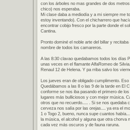
con los árboles no mas grandes de dos metros,
chico) nos esperaba.
Mi clase daba a mediodía y a mi siempre me to
estoy inventando). Con el chicharrero que hac
encontrar cobijo fresco por la parte donde el s
Cantina.
Pronto dominé el noble arte del billar y recitab
nombre de todos los camareros.
A las 8:30 clavao quedabamos todos los días Pit
unas veces en el flamante AlfaRomeo de Silvia, 
Renaul 12 de Helena. Y pa rriba salvo los vier
Los jueves eran de obligado cumplimento. Eso s
Quedábamos a las 8 o las 9 de la tarde en El Cu
conforme se nos iba pasando el primero de los
lugares más bulliciosos y con mejor música. Can
otros que no recuerdo..... . Si se nos quedaba c
cerveza nos salía por las orejas.... ya era el m
1 o Togo 2, bueno, nunca supe cuantos había.
la música, el alcohol y alguna que otra chorva 
cada vez más oscuros y de fauna raruna.