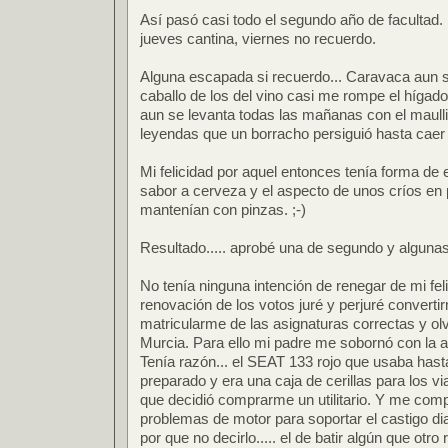
Así pasó casi todo el segundo año de facultad.
jueves cantina, viernes no recuerdo.
Alguna escapada si recuerdo... Caravaca aun 
caballo de los del vino casi me rompe el hígado.
aun se levanta todas las mañanas con el maulli
leyendas que un borracho persiguió hasta caer
Mi felicidad por aquel entonces tenía forma d
sabor a cerveza y el aspecto de unos críos en
mantenían con pinzas. ;-)
Resultado..... aprobé una de segundo y algunas
No tenía ninguna intención de renegar de mi fel
renovación de los votos juré y perjuré converti
matricularme de las asignaturas correctas y o
Murcia. Para ello mi padre me sobornó con la a
Tenía razón... el SEAT 133 rojo que usaba has
preparado y era una caja de cerillas para los vi
que decidió comprarme un utilitario. Y me comp
problemas de motor para soportar el castigo diar
por que no decirlo..... el de batir algún que otr