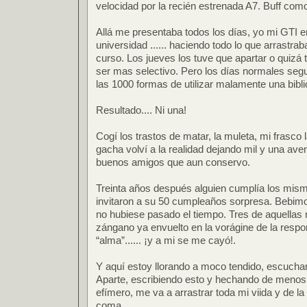
velocidad por la recién estrenada A7. Buff como 
Allá me presentaba todos los días, yo mi GTI en
universidad ...... haciendo todo lo que arrastr
curso. Los jueves los tuve que apartar o quizá 
ser mas selectivo. Pero los días normales seguí
las 1000 formas de utilizar malamente una bibli
Resultado.... Ni una!
Cogí los trastos de matar, la muleta, mi frasco
gacha volví a la realidad dejando mil y una av
buenos amigos que aun conservo.
Treinta años después alguien cumplía los mis
invitaron a su 50 cumpleaños sorpresa. Bebim
no hubiese pasado el tiempo. Tres de aquellas
zángano ya envuelto en la vorágine de la respo
“alma”...... ¡y a mi se me cayó!.
Y aquí estoy llorando a moco tendido, escuch
Aparte, escribiendo esto y hechando de menos
efímero, me va a arrastrar toda mi viida y de la
coma.