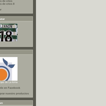
s de crios
 de crios II
ar
atar
njas de La loma
elo en Facebook
rar nuestro productos
ivo