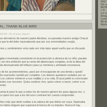
H10 
De c
MI 
+ X - 
Lo co
Drog
Lune
Mi A
Ninf
L, THANK BLUE BIRD
:48 AM - De mi para alguien
esos derroteros de nuestro padre Abrahan, se paseaba nuestro amigo Chacal
ida que la del dolor nauseabundo que por sus extremidades surgía.
tos y sentimientos veía cada vez más lejos aquel sueño que un día pudo
ngida e inventada consistente en la protección a ultranza de su niña, pasaba
 sin otra ambición que la venta del albaricoque congelao, la de la dieta del
a desesperada del trifásico para su meritoria y anhelada resonancia.
o de los acontecimientos, pasó por el escaparate de una tienda y quedó
 Su expresión cambió por completo. Los dolores quedaron sedados por un
. Los colores volvieron a sus mejillas y a su vida. El azul pobló su sonrosado
dos sus rincones. Quiso sentirse vivo, quiso volver a nacer, volver a un
erder.
uenta le pasó lo que a todos los de nuestro género les pasa alguna vez, o
e pasó eso que a los del sexo contrario les cuesta comprender.
hizo más que darle vueltas a la cabeza de que debía ser suya. Sopesaba
no había ninguno que superara la fuerza de su impulso. Nunca lo hay.