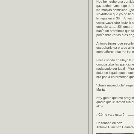
Hoy he hecho una comida d
gazpacho manchego de “gal
las monjas dominicas, ¿te
No Antonio que yo he hec
lentejas en el 36!! ¡Ante
comenzaba otra historia c
conociera….. ¡Si hombre! E
había un prostíbulo que 
podía tirar varios días se
Antonio tienes que escrib
escucharle ya era yo amig
compañeros que me iba na
Para cuando en Mayo le di
conquistaba las atencione
nada pudo ser igual. ¡Mir
dejar un legado que triste
hijo por la enfermedad que
“Guala majanduchi” segur
María!
Hay gente que me pregunta
quiera que le llamen allá
alma.
¿Cómo va a estar?……….
Descanse en paz.
Antonio Giménez Cámara 