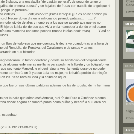
Cosa
e 3 platos, una ensaladilla “de capitán general”, de segundo tengo un
Cosas
lina de primera puesta” y un hojaldre de frutas con cabello de angel que ni
 pongo un perolico?
Entr
ho lentejas………..Lentejas????? ¡Putas lentejas! ¡¡Pues no he comido yo
s moro! Recuerdo un día en la mili cuando pelando patatas……….. Y
on todo lujo de detalles y nombres a los que se asombraba que yo no
Mi Av
l hijo de la hija del de ese que vivía en la mancebería donde en el cuarto
tenía una manceba con unos pechos (nunca le oías decir tetas)……. Y así se
guidos.
ir un libro de todo eso que me cuentas, le decía yo cuando tras una hora de
o del Rondollo, del Penalva, del Caralampio o de tantos y tantos
rrando en sus historias.
agnosticaron un tumor cerebrar y desde su habitación del hospital donde
s de algunas enfermeras me llamó para pedirme la libreta y un bolígrafo, ya
Publi
a que soy tonto Manolo!, le oí decir alguna vez, lamentándose de no poder
mente terminaría en él ya que Lola, su mujer, no le había podido dar ningún
 en los 70 se llevó su vida y la salud de aquel.
o que fueron sus últimas palabras además de las de ¡cuidad de mi hermana
 por la calle que cómo está Antonio, o el tío del Puro o Giménez o como
 arriba donde seguro se fumará puros como puños y besará a su Lolica del
Nara
Sígu
 espachao.
Comp
(23-01-1923/13-08-2007)
Arch