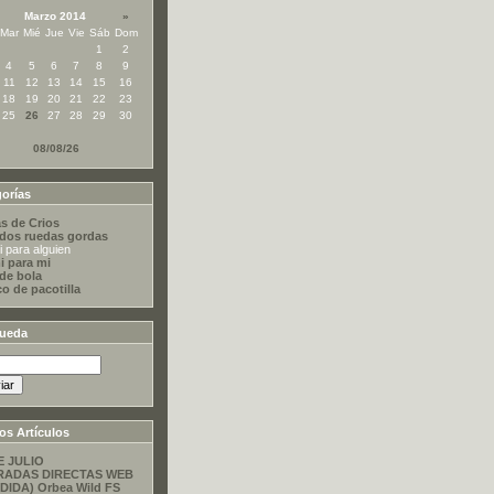
Marzo 2014
»
Mar
Mié
Jue
Vie
Sáb
Dom
1
2
4
5
6
7
8
9
11
12
13
14
15
16
18
19
20
21
22
23
25
26
27
28
29
30
08/08/26
orías
s de Crios
dos ruedas gordas
 para alguien
i para mi
 de bola
co de pacotilla
ueda
os Artículos
E JULIO
RADAS DIRECTAS WEB
DIDA) Orbea Wild FS