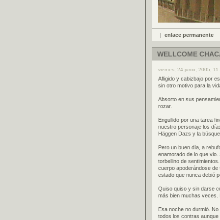
|
enlace permanente
WELLCOME CHACA
viernes, 24 junio, 2005, 11
Afligido y cabizbajo por 
sin otro motivo para la v
Absorto en sus pensamien
rozar.
Engullido por una tarea fi
nuestro personaje los días
Häggen Dazs y la búsqued
Pero un buen día, a rebuf
enamorado de lo que vio.
torbellino de sentimientos
cuerpo apoderándose de to
estado que nunca debió p
Quiso quiso y sin darse c
más bien muchas veces. L
Esa noche no durmió. No 
todos los contras aunque 