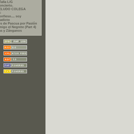
Talla L/G
oncierto.
PELUDO COLEGA
:
nfieso.... soy
adicto
s de Pascua por Pasión
migo el Negrete (Part 4)
as y Zánganos