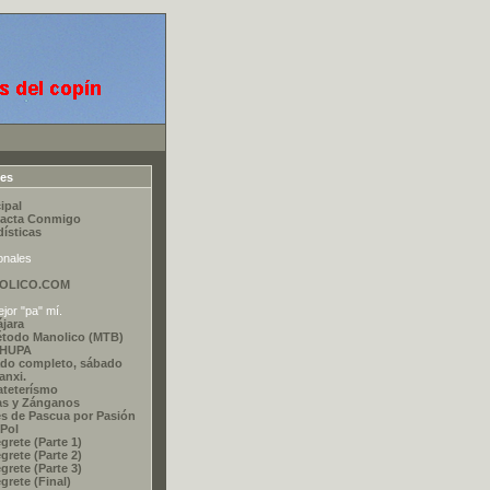
ces
ipal
acta Conmigo
dísticas
onales
OLICO.COM
jor "pa" mí.
ájara
étodo Manolico (MTB)
CHUPA
do completo, sábado
nxi.
ateterísmo
as y Zánganos
s de Pascua por Pasión
 Pol
grete (Parte 1)
grete (Parte 2)
grete (Parte 3)
grete (Final)