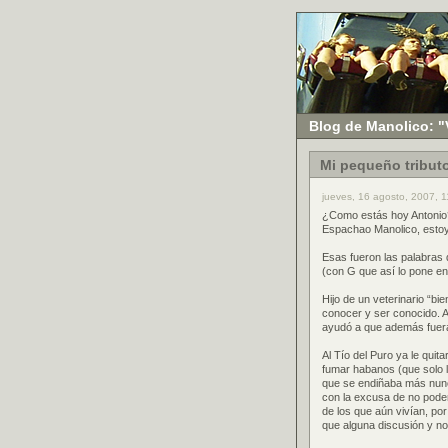
Blog de Manolico: "
Mi pequeño tribut
jueves, 16 agosto, 2007, 1
¿Como estás hoy Antonio?
Espachao Manolico, esto
Esas fueron las palabras
(con G que así lo pone en
Hijo de un veterinario “bi
conocer y ser conocido. A
ayudó a que además fuer
Al Tío del Puro ya le qui
fumar habanos (que solo l
que se endiñaba más nunca
con la excusa de no pode
de los que aún vivían, po
que alguna discusión y no