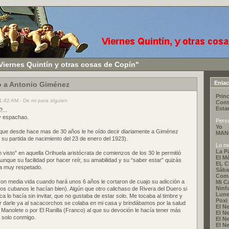
Viernes Quintín y otras cosas de Copín"
Enla
o a Antonio Giménez
Princ
1:42 AM - De mi para alguien
Cont
Esta
...
y espachao.
Pers
Yo
 que desde hace mas de 30 años le he oído decir diariamente a Giménez
MAN
 su partida de nacimiento del 23 de enero del 1923).
Lo me
La P
en visto” en aquella Orihuela aristócrata de comienzos de los 30 le permitió
El M
unque su facilidad por hacer reír, su amabilidad y su “saber estar” quizás
EL 
a muy respetado.
Sába
Coma
taron media vida cuando hará unos 6 años le cortaron de cuajo su adicción a
Mi C
Ninf
os cubanos le hacían bien). Algún que otro calichaso de Rivera del Duero si
Lune
 lo hacía sin invitar, que no gustaba de estar solo. Me tocaba al timbre y
Poxi
r darle ya al sacacorchos se colaba en mi casa y brindábamos por la salud
El Ne
r Manolete o por El Ranilla (Franco) al que su devoción le hacía tener más
El Ne
 solo conmigo.
El Ne
El Ne