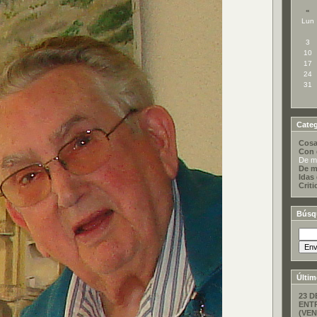
«
Lun
3
10
17
24
31
Categ
Cosa
Con 
De mi
De m
Idas
Criti
Búsq
Últim
23 D
ENT
(VEN