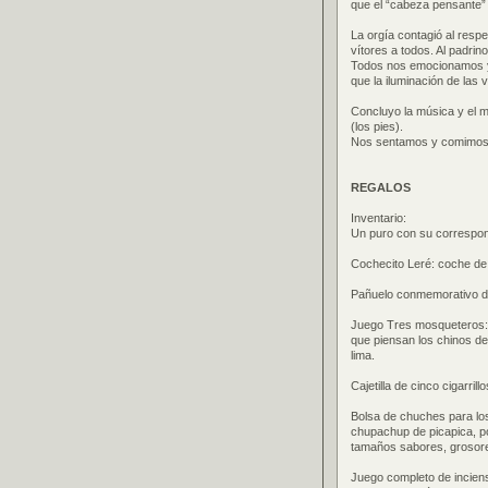
que el “cabeza pensante” 
La orgía contagió al respe
vítores a todos. Al padrino
Todos nos emocionamos y
que la iluminación de las
Concluyo la música y el mu
(los pies).
Nos sentamos y comimos el
REGALOS
Inventario:
Un puro con su correspond
Cochecito Leré: coche de
Pañuelo conmemorativo del
Juego Tres mosqueteros: C
que piensan los chinos de
lima.
Cajetilla de cinco cigarri
Bolsa de chuches para los
chupachup de picapica, pol
tamaños sabores, grosore
Juego completo de inciens