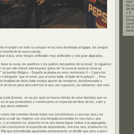
H10 
De c
MI 
+ X - 
Lo co
Drog
Lune
Mi A
Ninf
nte irrumpió con todo su estupor en la zona destinada al ágape, los amigos
o triunfal de la nueva pareja.
n traca, unos fuegos artificiales muy artificiales y una gran algarabía.
 bese la novia, los padrinos y los padres del padrino de la novia”; le siguieron
no por ello menos interesantes gritos de “la novia la novia la novia es
s" (el partido Bélgica – España acababa en esos momentos 0 – 2 para los
 intrigante “que el novio, que el novio baile, el baile de la pelusa”.... Pero
la finalidad de dicho baile estaba apunto de revelarse, desafortunada o
n de tercio para descubrirnos lo que, por supuesto, ya sabíamos: que esta
a (solo jóvenes, no se por que) se fueron detrás de unos biombos que no
i es lo que pretendían) y comenzaron un espectáculo lleno de luz, color y
 que ahora delataré.
l centro del comedor donde todos nos encontramos y una tras otra y en
zaron a salir las mujeres con una bengala encendida en una mano, que
 y un peluche (sí, peluche) en la otra hasta lograr rodear a la agasajada.
culo concluyeron el espectáculo depositando, una tras otra, el peluche (sí,
 Ella que inmovilizada aguantaba estoicamente un desfile que poco a poco