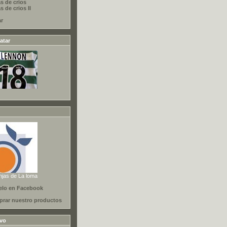
s de crios
 de crios II
ar
atar
njas de La loma
elo en Facebook
rar nuestro productos
ivo