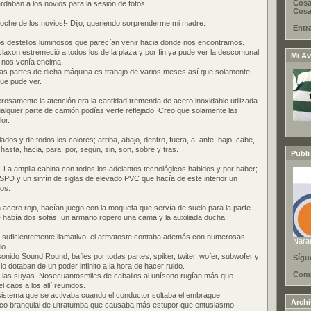
Cosa
rdaban a los novios para la sesión de fotos.
Cosas
oche de los novios!- Dijo, queriendo sorprenderme mi madre.
Entr
nos destellos luminosos que parecían venir hacia donde nos encontramos.
laxon estremeció a todos los de la plaza y por fin ya pude ver la descomunal
Mi Av
 nos venía encima.
las partes de dicha máquina es trabajo de varios meses así que solamente
que pude ver.
rosamente la atención era la cantidad tremenda de acero inoxidable utilizada
ualquier parte de camión podías verte reflejado. Creo que solamente las
or.
ados y de todos los colores; arriba, abajo, dentro, fuera, a, ante, bajo, cabe,
 hasta, hacia, para, por, según, sin, son, sobre y tras.
Publi
rt. La amplia cabina con todos los adelantos tecnológicos habidos y por haber;
D y un sinfín de siglas de elevado PVC que hacía de este interior un
os.
 acero rojo, hacían juego con la moqueta que servía de suelo para la parte
de había dos sofás, un armario ropero una cama y la auxiliada ducha.
ra suficientemente llamativo, el armatoste contaba además con numerosas
Nara
lo.
nido Sound Round, bafles por todas partes, spiker, twiter, wofer, subwofer y
Sígu
lo dotaban de un poder infinito a la hora de hacer ruido.
Comp
e las suyas. Nosecuantosmiles de caballos al unísono rugían más que
 caos a los allí reunidos.
stema que se activaba cuando el conductor soltaba el embrague
Arch
co branquial de ultratumba que causaba más estupor que entusiasmo.