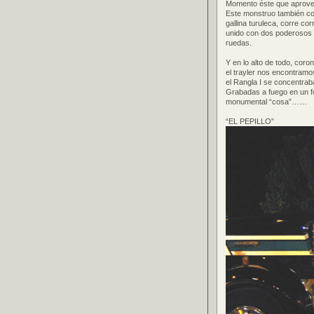
Momento éste que aprovech
Este monstruo también con
gallina turuleca, corre c
unido con dos poderosos 
ruedas.
Y en lo alto de todo, cor
el trayler nos encontram
el Rangla I se concentrab
Grabadas a fuego en un f
monumental “cosa”……
“EL PEPILLO”