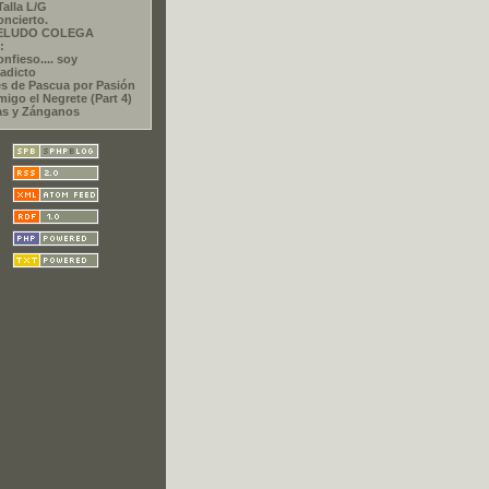
Talla L/G
oncierto.
PELUDO COLEGA
:
nfieso.... soy
adicto
s de Pascua por Pasión
migo el Negrete (Part 4)
as y Zánganos