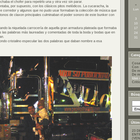
aba el chofer para repetirlo una y otra vez sin parar.
«
taba, por supuesto, con los clásicos pitos melódicos. La cucaracha, la
Lun
orre corredor y algunos que no pudo usar formaban la colección de música que
tonos de claxon principales culminaban el poder sonoro de este bunker con
3
10
onando la niquelada carrocería de aquella gran armadura plateada que formaba
17
os las palabras más laureadas y comentadas de toda la boda y bodas que en
24
an.
31
ondo cristalino especular las dos palabras que daban nombre a esa
Categ
Cosa
Con 
De m
De m
Idas 
Criti
Búsq
Últim
23 D
ENT
(VEN