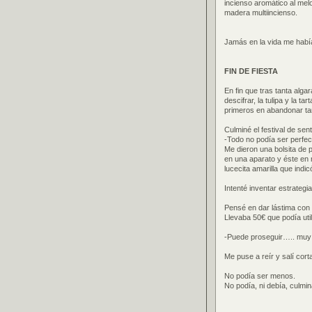
incienso aromático al mel
madera multiincienso.
Jamás en la vida me habí
FIN DE FIESTA
En fin que tras tanta alg
descifrar, la tulipa y la 
primeros en abandonar ta
Culminé el festival de sen
-Todo no podía ser perfec
Me dieron una bolsita de p
en una aparato y éste en
lucecita amarilla que indic
Intenté inventar estrategia
Pensé en dar lástima con 
Llevaba 50€ que podía ut
-Puede proseguir….. muy b
Me puse a reír y salí cort
No podía ser menos.
No podía, ni debía, culmi