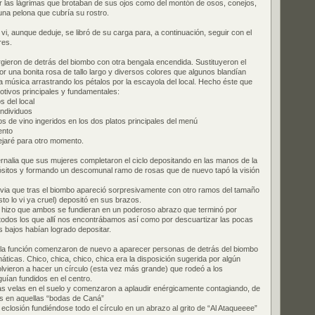
or las lágrimas que brotaban de sus ojos como del montón de osos, conejos,
una pelona que cubría su rostro.
i, aunque deduje, se libró de su carga para, a continuación, seguir con el
res.
surgieron de detrás del biombo con otra bengala encendida. Sustituyeron el
or una bonita rosa de tallo largo y diversos colores que algunos blandían
a música arrastrando los pétalos por la escayola del local. Hecho éste que
otivos principales y fundamentales:
s del local
individuos
s de vino ingeridos en los dos platos principales del menú
ento
dejaré para otro momento.
rnalia que sus mujeres completaron el ciclo depositando en las manos de la
ósitos y formando un descomunal ramo de rosas que de nuevo tapó la visión
ovia que tras el biombo apareció sorpresivamente con otro ramos del tamaño
sto lo vi ya cruel) depositó en sus brazos.
n hizo que ambos se fundieran en un poderoso abrazo que terminó por
todos los que allí nos encontrábamos así como por descuartizar las pocas
 bajos habían logrado depositar.
 la función comenzaron de nuevo a aparecer personas de detrás del biombo
ticas. Chico, chica, chico, chica era la disposición sugerida por algún
vieron a hacer un círculo (esta vez más grande) que rodeó a los
uían fundidos en el centro.
las velas en el suelo y comenzaron a aplaudir enérgicamente contagiando, de
os en aquellas “bodas de Caná”
 eclosión fundiéndose todo el círculo en un abrazo al grito de “Al Ataqueeee”