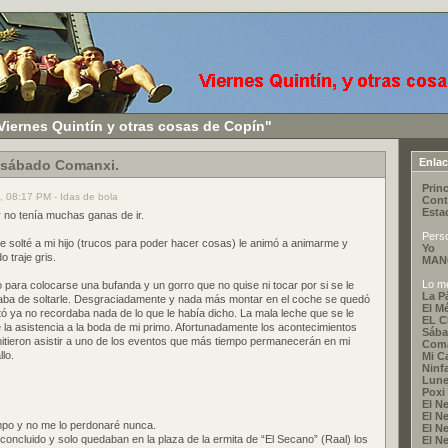
Viernes Quintín y otras cosas de Copín"
Enla
 sábado Comanxi.
Princ
, 08:17 PM - Idas de bola
Cont
Esta
y no tenía muchas ganas de ir.
Pers
e solté a mi hijo (trucos para poder hacer cosas) le animó a animarme y
Yo
 traje gris.
MAN
Lo me
jo para colocarse una bufanda y un gorro que no quise ni tocar por si se le
La P
ababa de soltarle. Desgraciadamente y nada más montar en el coche se quedó
El M
 ya no recordaba nada de lo que le había dicho. La mala leche que se le
EL 
la asistencia a la boda de mi primo. Afortunadamente los acontecimientos
Sába
mitieron asistir a uno de los eventos que más tiempo permanecerán en mi
Coma
lo.
Mi C
Ninf
Lune
Poxi
El Ne
El Ne
iempo y no me lo perdonaré nunca.
El Ne
concluido y solo quedaban en la plaza de la ermita de “El Secano” (Raal) los
El Ne