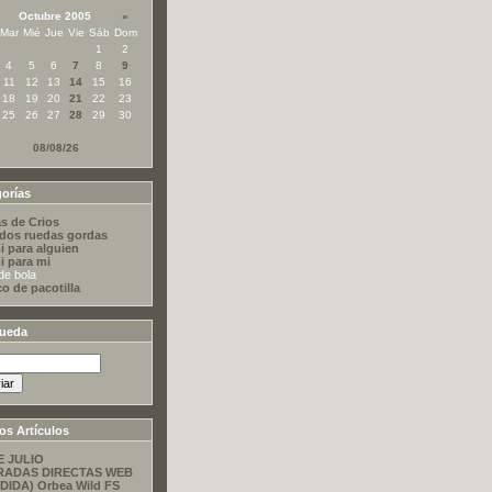
Octubre 2005
»
Mar
Mié
Jue
Vie
Sáb
Dom
1
2
4
5
6
7
8
9
11
12
13
14
15
16
18
19
20
21
22
23
25
26
27
28
29
30
08/08/26
orías
s de Crios
dos ruedas gordas
i para alguien
i para mi
de bola
co de pacotilla
ueda
os Artículos
E JULIO
RADAS DIRECTAS WEB
DIDA) Orbea Wild FS