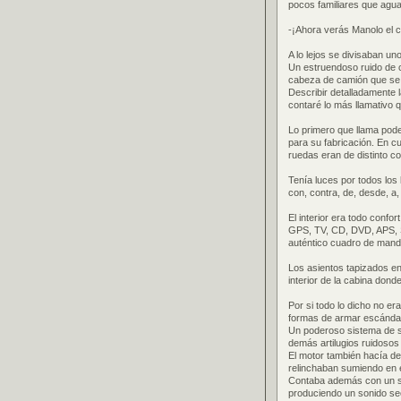
pocos familiares que agua
-¡Ahora verás Manolo el c
A lo lejos se divisaban u
Un estruendoso ruido de c
cabeza de camión que se
Describir detalladamente 
contaré lo más llamativo 
Lo primero que llama pode
para su fabricación. En c
ruedas eran de distinto col
Tenía luces por todos los l
con, contra, de, desde, a,
El interior era todo confo
GPS, TV, CD, DVD, APS, SP
auténtico cuadro de mand
Los asientos tapizados en
interior de la cabina don
Por si todo lo dicho no e
formas de armar escánda
Un poderoso sistema de so
demás artilugios ruidosos 
El motor también hacía d
relinchaban sumiendo en el
Contaba además con un si
produciendo un sonido se