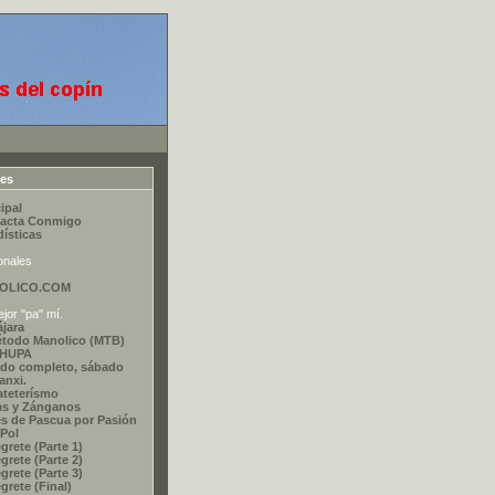
ces
ipal
acta Conmigo
dísticas
onales
OLICO.COM
jor "pa" mí.
ájara
étodo Manolico (MTB)
CHUPA
do completo, sábado
nxi.
ateterísmo
as y Zánganos
s de Pascua por Pasión
 Pol
grete (Parte 1)
grete (Parte 2)
grete (Parte 3)
grete (Final)