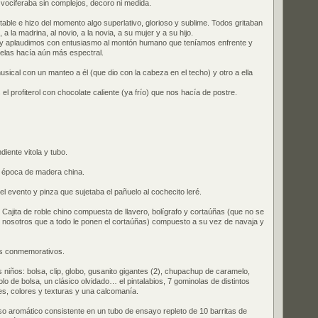
vociferaba sin complejos, decoro ni medida.
table e hizo del momento algo superlativo, glorioso y sublime. Todos gritaban
, a la madrina, al novio, a la novia, a su mujer y a su hijo.
 aplaudimos con entusiasmo al montón humano que teníamos enfrente y
 velas hacía aún más espectral.
sical con un manteo a él (que dio con la cabeza en el techo) y otro a ella
 profiterol con chocolate caliente (ya frío) que nos hacía de postre.
iente vitola y tubo.
 época de madera china.
 evento y pinza que sujetaba el pañuelo al cochecito leré.
ajita de roble chino compuesta de llavero, bolígrafo y cortaúñas (que no se
 nosotros que a todo le ponen el cortaúñas) compuesto a su vez de navaja y
llos conmemorativos.
 niños: bolsa, clip, globo, gusanito gigantes (2), chupachup de caramelo,
o de bolsa, un clásico olvidado… el pintalabios, 7 gominolas de distintos
s, colores y texturas y una calcomanía.
o aromático consistente en un tubo de ensayo repleto de 10 barritas de