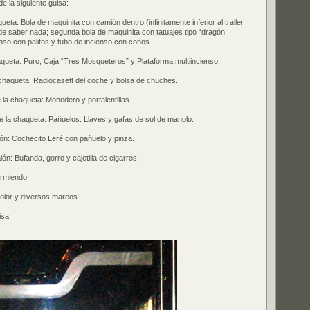
de la siguiente guisa:
ueta: Bola de maquinita con camión dentro (infinitamente inferior al trailer
e saber nada; segunda bola de maquinita con tatuajes tipo “dragón
nso con palitos y tubo de incienso con conos.
haqueta: Puro, Caja “Tres Mosqueteros” y Plataforma multiincienso.
la chaqueta: Radiocasett del coche y bolsa de chuches.
e la chaqueta: Monedero y portalentillas.
o de la chaqueta: Pañuelos. Llaves y gafas de sol de manolo.
alón: Cochecito Leré con pañuelo y pinza.
alón: Bufanda, gorro y cajetilla de cigarros.
urmiendo
olor y diversos mareos.
isa.