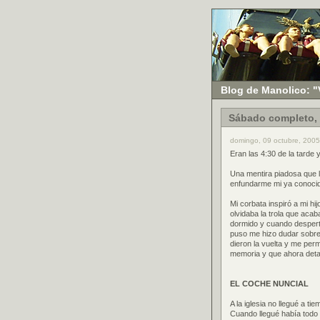
Blog de Manolico: "
Sábado completo,
domingo, 09 octubre, 2005
Eran las 4:30 de la tarde 
Una mentira piadosa que l
enfundarme mi ya conocido
Mi corbata inspiró a mi hi
olvidaba la trola que ac
dormido y cuando despertó
puso me hizo dudar sobre 
dieron la vuelta y me per
memoria y que ahora detal
EL COCHE NUNCIAL
A la iglesia no llegué a t
Cuando llegué había todo 