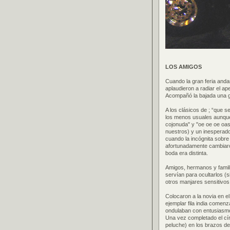
LOS AMIGOS
Cuando la gran feria anda
aplaudieron a radiar el ape
Acompañó la bajada una gra
A los clásicos de ; “que se
los menos usuales aunque 
cojonuda" y "oe oe oe oa
nuestros) y un inesperado e
cuando la incógnita sobre 
afortunadamente cambiaro
boda era distinta.
Amigos, hermanos y famili
servían para ocultarlos (s
otros manjares sensitivos
Colocaron a la novia en e
ejemplar fila india comen
ondulaban con entusiasmo,
Una vez completado el cír
peluche) en los brazos de