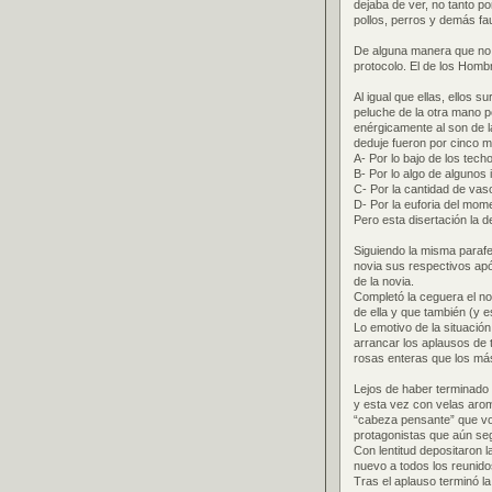
dejaba de ver, no tanto p
pollos, perros y demás fa
De alguna manera que no v
protocolo. El de los Homb
Al igual que ellas, ellos 
peluche de la otra mano p
enérgicamente al son de l
deduje fueron por cinco m
A- Por lo bajo de los techo
B- Por lo algo de algunos 
C- Por la cantidad de vaso
D- Por la euforia del mom
Pero esta disertación la 
Siguiendo la misma parafe
novia sus respectivos ap
de la novia.
Completó la ceguera el n
de ella y que también (y e
Lo emotivo de la situació
arrancar los aplausos de 
rosas enteras que los más
Lejos de haber terminado
y esta vez con velas aromá
“cabeza pensante” que vol
protagonistas que aún seg
Con lentitud depositaron 
nuevo a todos los reunid
Tras el aplauso terminó la