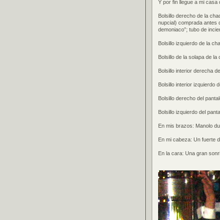
Y por fin llegue a mi casa 
Bolsillo derecho de la chaq
nupcial) comprada antes d
demoniaco”; tubo de incie
Bolsillo izquierdo de la c
Bolsillo de la solapa de 
Bolsillo interior derecha d
Bolsillo interior izquierd
Bolsillo derecho del pant
Bolsillo izquierdo del pant
En mis brazos: Manolo d
En mi cabeza: Un fuerte d
En la cara: Una gran sonr