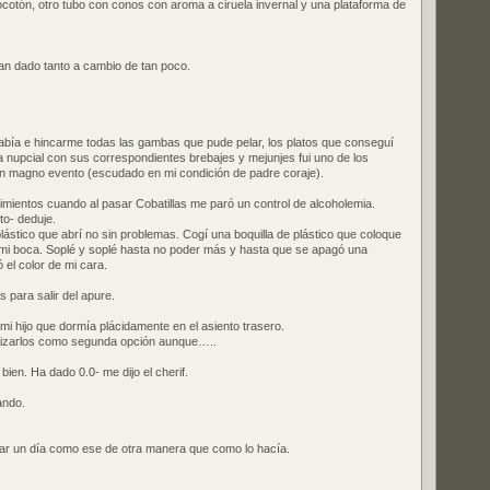
ocotón, otro tubo con conos con aroma a ciruela invernal y una plataforma de
an dado tanto a cambio de tan poco.
arabía e hincarme todas las gambas que pude pelar, los platos que conseguí
tarta nupcial con sus correspondientes brebajes y mejunjes fui uno de los
n magno evento (escudado en mi condición de padre coraje).
timientos cuando al pasar Cobatillas me paró un control de alcoholemia.
to- deduje.
lástico que abrí no sin problemas. Cogí una boquilla de plástico que coloque
 mi boca. Soplé y soplé hasta no poder más y hasta que se apagó una
ó el color de mi cara.
s para salir del apure.
mi hijo que dormía plácidamente en el asiento trasero.
ilizarlos como segunda opción aunque…..
ien. Ha dado 0.0- me dijo el cherif.
ando.
nar un día como ese de otra manera que como lo hacía.