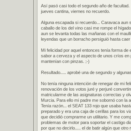
Así pasó casi todo el segundo año de facultad.
jueves cantina, viernes no recuerdo.
Alguna escapada si recuerdo... Caravaca aun 
caballo de los del vino casi me rompe el hígado.
aun se levanta todas las mañanas con el maulli
leyendas que un borracho persiguió hasta caer
Mi felicidad por aquel entonces tenía forma d
sabor a cerveza y el aspecto de unos críos en
mantenían con pinzas. ;-)
Resultado..... aprobé una de segundo y algunas
No tenía ninguna intención de renegar de mi fel
renovación de los votos juré y perjuré converti
matricularme de las asignaturas correctas y o
Murcia. Para ello mi padre me sobornó con la a
Tenía razón... el SEAT 133 rojo que usaba has
preparado y era una caja de cerillas para los vi
que decidió comprarme un utilitario. Y me comp
problemas de motor para soportar el castigo diar
por que no decirlo..... el de batir algún que otr