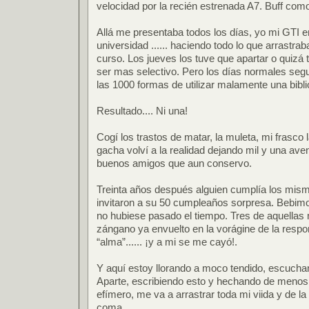
velocidad por la recién estrenada A7. Buff como 
Allá me presentaba todos los días, yo mi GTI en
universidad ...... haciendo todo lo que arrastr
curso. Los jueves los tuve que apartar o quizá 
ser mas selectivo. Pero los días normales seguí
las 1000 formas de utilizar malamente una bibli
Resultado.... Ni una!
Cogí los trastos de matar, la muleta, mi frasco
gacha volví a la realidad dejando mil y una av
buenos amigos que aun conservo.
Treinta años después alguien cumplía los mis
invitaron a su 50 cumpleaños sorpresa. Bebim
no hubiese pasado el tiempo. Tres de aquellas
zángano ya envuelto en la vorágine de la respo
“alma”...... ¡y a mi se me cayó!.
Y aquí estoy llorando a moco tendido, escuch
Aparte, escribiendo esto y hechando de menos
efímero, me va a arrastrar toda mi viida y de la
coma.