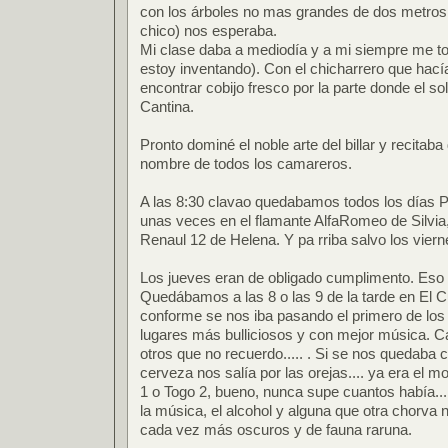
con los árboles no mas grandes de dos metros,
chico) nos esperaba.
Mi clase daba a mediodía y a mi siempre me to
estoy inventando). Con el chicharrero que hac
encontrar cobijo fresco por la parte donde el s
Cantina.
Pronto dominé el noble arte del billar y recitab
nombre de todos los camareros.
A las 8:30 clavao quedabamos todos los días Pit
unas veces en el flamante AlfaRomeo de Silvia, 
Renaul 12 de Helena. Y pa rriba salvo los vier
Los jueves eran de obligado cumplimento. Eso s
Quedábamos a las 8 o las 9 de la tarde en El Cu
conforme se nos iba pasando el primero de los
lugares más bulliciosos y con mejor música. Can
otros que no recuerdo..... . Si se nos quedaba c
cerveza nos salía por las orejas.... ya era el m
1 o Togo 2, bueno, nunca supe cuantos había.
la música, el alcohol y alguna que otra chorva 
cada vez más oscuros y de fauna raruna.