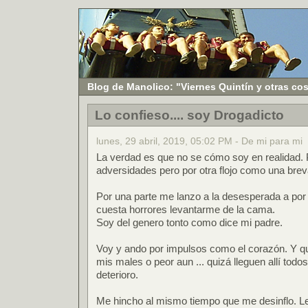
Blog de Manolico: "Viernes Quintín y otras co
Lo confieso.... soy Drogadicto
lunes, 29 abril, 2019, 05:02 PM - De mi para mi
La verdad es que no se cómo soy en realidad. P
adversidades pero por otra flojo como una brev
Por una parte me lanzo a la desesperada a por
cuesta horrores levantarme de la cama.
Soy del genero tonto como dice mi padre.
Voy y ando por impulsos como el corazón. Y q
mis males o peor aun ... quizá lleguen allí todos e
deterioro.
Me hincho al mismo tiempo que me desinflo. Le 